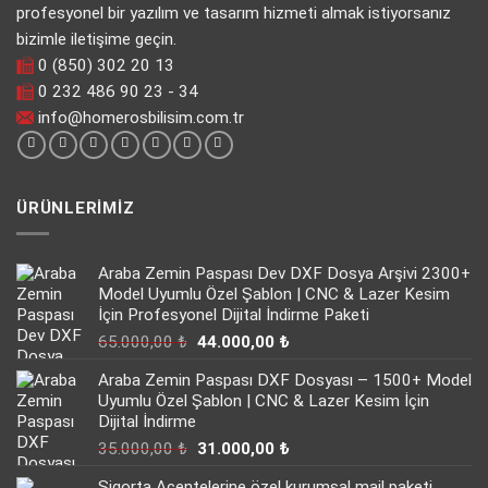
profesyonel bir yazılım ve tasarım hizmeti almak istiyorsanız
bizimle iletişime geçin.
0 (850) 302 20 13
0 232 486 90 23 - 34
info@homerosbilisim.com.tr
ÜRÜNLERIMIZ
Araba Zemin Paspası Dev DXF Dosya Arşivi 2300+
Model Uyumlu Özel Şablon | CNC & Lazer Kesim
İçin Profesyonel Dijital İndirme Paketi
Orijinal
Şu
65.000,00
₺
44.000,00
₺
fiyat:
andaki
Araba Zemin Paspası DXF Dosyası – 1500+ Model
65.000,00 ₺.
fiyat:
Uyumlu Özel Şablon | CNC & Lazer Kesim İçin
44.000,00 ₺.
Dijital İndirme
Orijinal
Şu
35.000,00
₺
31.000,00
₺
fiyat:
andaki
Sigorta Acentelerine özel kurumsal mail paketi