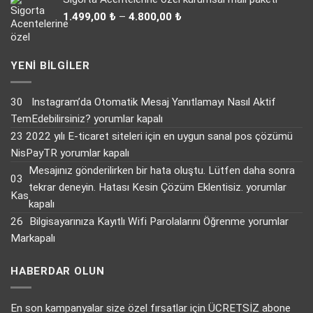
35.000,00 ₺.
fiyat:
Fiyat
31.000,00 ₺.
1.499,00
₺
–
4.800,00
₺
aralığı:
1.499,00 ₺
-
YENI BILGILER
4.800,00 ₺
30
Instagram’da Otomatik Mesaj Yanıtlamayı Nasıl Aktif
Instagram’da
Tem
Edebilirsiniz?
yorumlar kapalı
Otomatik
23
2022 yılı E-ticaret siteleri için en uygun sanal pos çözümü
Mesaj
2022
Nis
PayTR
yorumlar kapalı
Yanıtlamayı
yılı
Mesajınız gönderilirken bir hata oluştu. Lütfen daha sonra
03
Nasıl
E-
Mesajınız
tekrar deneyin. Hatası Kesin Çözüm Eklentisiz.
yorumlar
Kas
Aktif
ticaret
gönderilirken
kapalı
Edebilirsiniz?
siteleri
bir
Bilgisayarınıza
26
Bilgisayarınıza Kayıtlı Wifi Parolalarını Öğrenme
yorumlar
için
için
hata
Kayıtlı
Mar
kapalı
en
oluştu.
Wifi
uygun
Lütfen
Parolalarını
HABERDAR OLUN
sanal
daha
Öğrenme
pos
sonra
için
En son kampanyalar size özel fırsatlar için ÜCRETSİZ abone