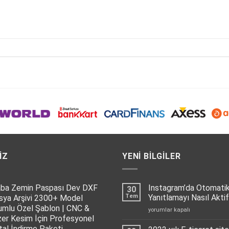
IZ
YENI BILGILER
aba Zemin Paspası Dev DXF
Instagram’da Otomati
30
Tem
Yanıtlamayı Nasıl Aktif
sya Arşivi 2300+ Model
umlu Özel Şablon | CNC &
Instagram’da
yorumlar kapalı
zer Kesim İçin Profesyonel
Otomatik
Mesaj
ital İndirme Paketi