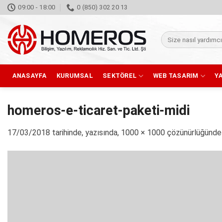
İçeriğe
09:00 - 18:00
0 (850) 302 20 13
atla
Ara:
ANASAYFA
KURUMSAL
SEKTÖREL
WEB TASARIM
Y
homeros-e-ticaret-paketi-midi
17/03/2018
tarihinde,
yazısında,
1000 × 1000
çözünürlüğünde 