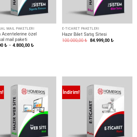
AL MAIL PAKETLERI
E-TICARET PAKETLERI
a Acentelerine özel
Hazır Bilet Satış Sitesi
al mail paketi
Orijinal
Şu
100.000,00
₺
84.999,00
₺
fiyat:
andaki
Fiyat
00
₺
–
4.800,00
₺
100.000,00 ₺.
fiyat:
aralığı:
84.999,00 ₺.
1.499,00 ₺
-
4.800,00 ₺
m!
İndirim!