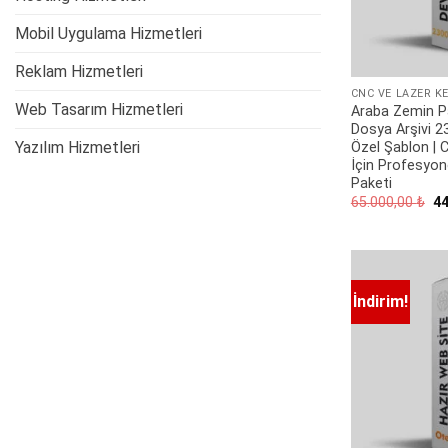
Mobil Uygulama Hizmetleri
Reklam Hizmetleri
Web Tasarım Hizmetleri
Araba Zemin P
Dosya Arşivi 
Yazılım Hizmetleri
Özel Şablon | 
İçin Profesyone
Paketi
Or
65.000,00
₺
4
fi
65
İndirim!