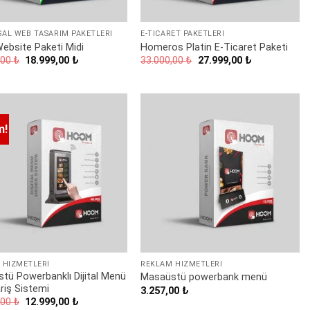
AL WEB TASARIM PAKETLERI
E-TICARET PAKETLERI
Website Paketi Midi
Homeros Platin E-Ticaret Paketi
Orijinal
Şu
Orijinal
Şu
,00
₺
18.999,00
₺
33.000,00
₺
27.999,00
₺
fiyat:
andaki
fiyat:
andaki
24.000,00 ₺.
fiyat:
33.000,00 ₺.
fiyat:
18.999,00 ₺.
27.999,00 ₺.
m!
 HIZMETLERI
REKLAM HIZMETLERI
tü Powerbanklı Dijital Menü
Masaüstü powerbank menü
riş Sistemi
3.257,00
₺
Orijinal
Şu
,00
₺
12.999,00
₺