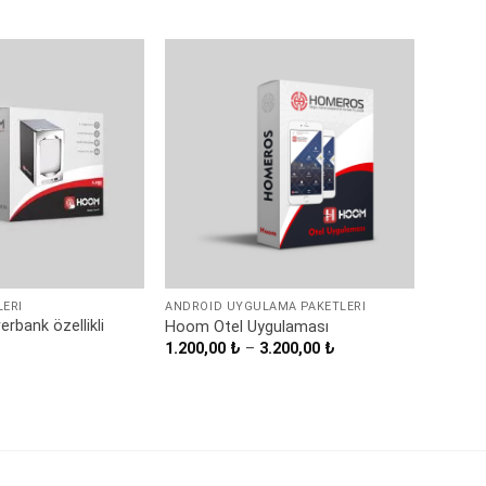
13.999,00 ₺.
15.999,00 ₺.
LERI
ANDROID UYGULAMA PAKETLERI
bank özellikli
Hoom Otel Uygulaması
Fiyat
1.200,00
₺
–
3.200,00
₺
aralığı:
1.200,00 ₺
-
3.200,00 ₺