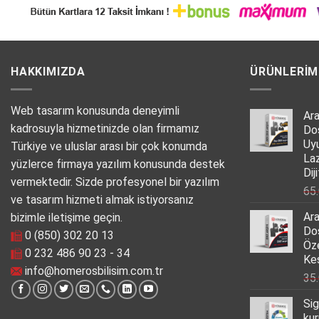
HAKKIMIZDA
ÜRÜNLERIM
Web tasarım konusunda deneyimli
Ar
kadrosuyla hizmetinizde olan firmamız
Do
Uy
Türkiye ve uluslar arası bir çok konumda
La
yüzlerce firmaya yazılım konusunda destek
Dij
vermektedir. Sizde profesyonel bir yazılım
65
ve tasarım hizmeti almak istiyorsanız
Ar
bizimle iletişime geçin.
Do
0 (850) 302 20 13
Öz
0 232 486 90 23 - 34
Kes
info@homerosbilisim.com.tr
35
Sig
kur