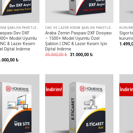
CNC VE LAZER KESIM ŞABLON PAKETLERI
CNC VE LAZER KESIM ŞABLON PAKETLERI
KURUMS
aspası Dev DXF
Araba Zemin Paspası DXF Dosyası
Sigort
2300+ Model Uyumlu
– 1500+ Model Uyumlu Özel
kurums
CNC & Lazer Kesim
Şablon | CNC & Lazer Kesim İçin
1.499,
l Dijital İndirme
Dijital İndirme
Orijinal
Şu
35.000,00
₺
31.000,00
₺
fiyat:
andaki
ijinal
Şu
4.000,00
₺
35.000,00 ₺.
fiyat:
yat:
andaki
31.000,00 ₺.
.000,00 ₺.
fiyat:
44.000,00 ₺.
İndirim!
İndiri