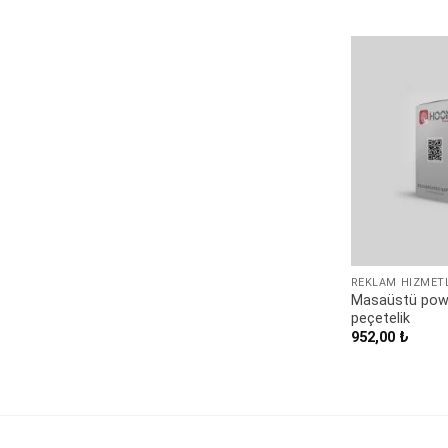
REKLAM HIZMET
Masaüstü power
peçetelik
952,00
₺