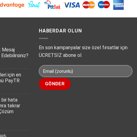
HABERDAR OLUN
En son kampanyalar size özel fırsatlar için
k Mesaj
ÜCRETSİZ abone ol.
 Edebilirsiniz?
eri için en
ümü PayTR
 bir hata
nra tekrar
 Çözüm
Wifi