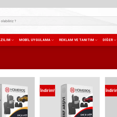
AZILIM
MOBIL UYGULAMA
REKLAM VE TANITIM
DIĞER
İndirim!
İndiri