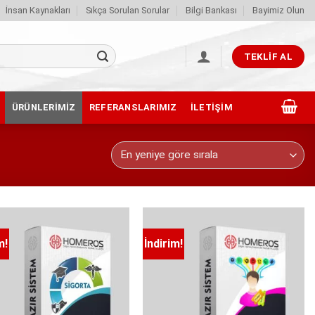
İnsan Kaynakları
Sıkça Sorulan Sorular
Bilgi Bankası
Bayimiz Olun
TEKLIF AL
ÜRÜNLERIMIZ
REFERANSLARIMIZ
İLETIŞIM
m!
İndirim!