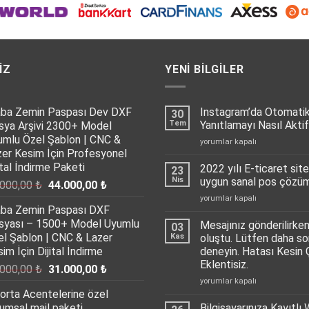
IZ
YENI BILGILER
aba Zemin Paspası Dev DXF
Instagram’da Otomati
30
Tem
Yanıtlamayı Nasıl Aktif
sya Arşivi 2300+ Model
umlu Özel Şablon | CNC &
Instagram’da
yorumlar kapalı
zer Kesim İçin Profesyonel
Otomatik
Mesaj
ital İndirme Paketi
2022 yılı E-ticaret sitel
23
Yanıtlamayı
Nis
uygun sanal pos çöz
Orijinal
Şu
.000,00
₺
44.000,00
₺
Nasıl
fiyat:
andaki
2022
yorumlar kapalı
Aktif
aba Zemin Paspası DXF
yılı
65.000,00 ₺.
fiyat:
Edebilirsiniz?
E-
syası – 1500+ Model Uyumlu
için
Mesajınız gönderilirken
03
44.000,00 ₺.
ticaret
el Şablon | CNC & Lazer
Kas
oluştu. Lütfen daha so
siteleri
im İçin Dijital İndirme
deneyin. Hatası Kesin
için
Eklentisiz.
Orijinal
Şu
.000,00
₺
31.000,00
₺
en
uygun
Mesajınız
fiyat:
andaki
yorumlar kapalı
sanal
orta Acentelerine özel
gönderilirken
35.000,00 ₺.
fiyat:
pos
bir
umsal mail paketi
Bilgisayarınıza Kayıtlı 