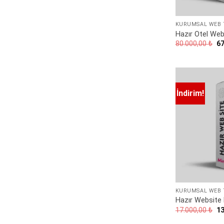
KURUMSAL WEB 
Hazır Otel Web
Or
80.000,00
₺
6
fi
80
İndirim!
KURUMSAL WEB 
Hazır Website 
Or
17.000,00
₺
1
fi
17