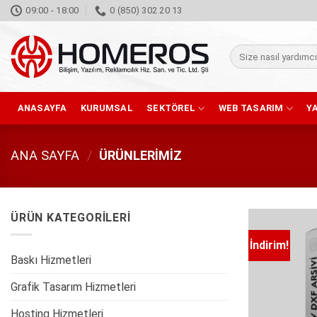
İçeriğe
09:00 - 18:00
0 (850) 302 20 13
atla
Ara:
ANASAYFA
KURUMSAL
SEKTÖREL
WEB TASARIM
Y
ANA SAYFA
/
ÜRÜNLERIMIZ
ÜRÜN KATEGORILERI
İndirim!
Baskı Hizmetleri
Grafik Tasarım Hizmetleri
Hosting Hizmetleri