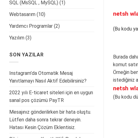
SQL (MsSQL , MySQL)
(1)
netsh wl
Webtasarım
(10)
Yardımcı Programlar
(2)
(Bu kodu yaz
Yazılım
(3)
SON YAZILAR
Burada daha
komut satır
Örneğin be
Instagram’da Otomatik Mesaj
istediğiniz 
Yanıtlamayı Nasıl Aktif Edebilirsiniz?
netsh wl
2022 yılı E-ticaret siteleri için en uygun
(Bu kodu dü
sanal pos çözümü PayTR
Mesajınız gönderilirken bir hata oluştu.
Lütfen daha sonra tekrar deneyin.
Hatası Kesin Çözüm Eklentisiz.