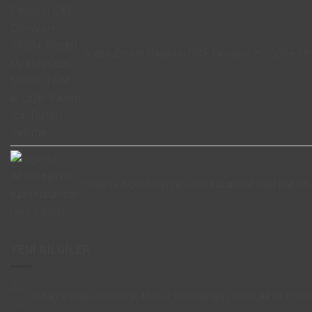
Araba Zemin Paspası DXF Dosyası – 1500+ Mode
Sigorta Acentelerine özel kurumsal mail paketi
YENI BILGILER
30
Instagram’da Otomatik Mesaj Yanıtlamayı Nasıl Aktif Edebil
Tem