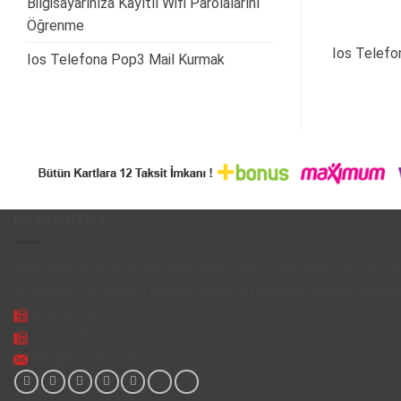
Bilgisayarınıza Kayıtlı Wifi Parolalarını
Öğrenme
Ios Telefo
Ios Telefona Pop3 Mail Kurmak
HAKKIMIZDA
Web tasarım konusunda deneyimli kadrosuyla hizmetinizde olan
bir yazılım ve tasarım hizmeti almak istiyorsanız bizimle iletişi
0 (850) 302 20 13
0 232 486 90 23 - 34
info@homerosbilisim.com.tr