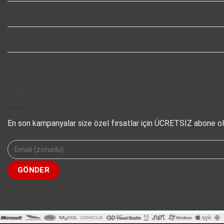
23
2022 yılı E-ticaret siteleri için en uygun sanal pos çözümü
Nis
03
Mesajınız gönderilirken bir hata oluştu. Lütfen daha sonra 
Kas
26
Bilgisayarınıza
Bilgisayarınıza Kayıtlı Wifi Parolalarını Öğrenme
yorumlar kapal
Kayıtlı
Mar
Wifi
Parolalarını
HABERDAR OLUN
Öğrenme
için
En son kampanyalar size özel fırsatlar için ÜCRETSİZ abone ol