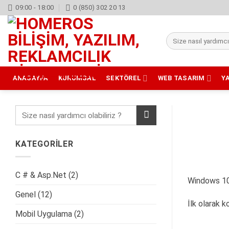
İçeriğe
09:00 - 18:00
0 (850) 302 20 13
atla
Ara:
ANASAYFA
KURUMSAL
SEKTÖREL
WEB TASARIM
Y
KATEGORİLER
C # & Asp.Net
(2)
Windows 10 
Genel
(12)
İlk olarak k
Mobil Uygulama
(2)