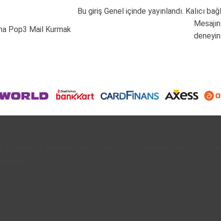
Bu giriş
Genel
içinde yayınlandı.
Kalıcı bağ
Mesajını
na Pop3 Mail Kurmak
deneyin
 firmamız Türkiye ve uluslar arası bir çok konumda yüzlerce fi
me geçin.