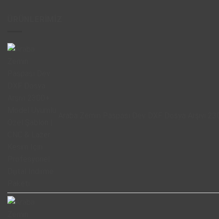
ÜRÜNLERIMIZ
Araba Zemin Paspası Dev DXF Dosya Arşivi 230