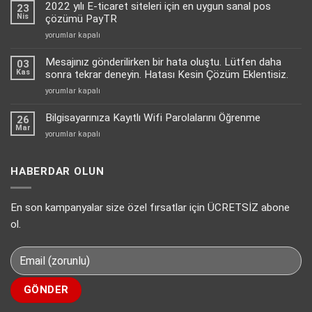
Mesaj
2022 yılı E-ticaret siteleri için en uygun sanal pos
23
Yanıtlamayı
Nis
çözümü PayTR
Nasıl
2022
yorumlar kapalı
Aktif
yılı
Edebilirsiniz?
E-
Mesajınız gönderilirken bir hata oluştu. Lütfen daha
için
03
ticaret
Kas
sonra tekrar deneyin. Hatası Kesin Çözüm Eklentisiz.
siteleri
Mesajınız
yorumlar kapalı
için
gönderilirken
en
bir
Bilgisayarınıza Kayıtlı Wifi Parolalarını Öğrenme
uygun
26
hata
Mar
sanal
Bilgisayarınıza
yorumlar kapalı
oluştu.
pos
Kayıtlı
Lütfen
çözümü
Wifi
daha
PayTR
Parolalarını
HABERDAR OLUN
sonra
için
Öğrenme
tekrar
için
deneyin.
En son kampanyalar size özel fırsatlar için ÜCRETSİZ abone
Hatası
Kesin
ol.
Çözüm
Eklentisiz.
için