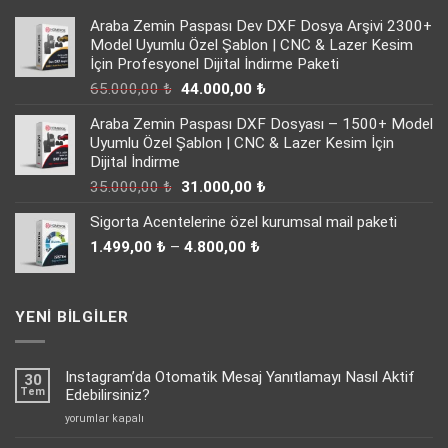
Araba Zemin Paspası Dev DXF Dosya Arşivi 2300+
Model Uyumlu Özel Şablon | CNC & Lazer Kesim
İçin Profesyonel Dijital İndirme Paketi
Orijinal
Şu
65.000,00
₺
44.000,00
₺
fiyat:
andaki
Araba Zemin Paspası DXF Dosyası – 1500+ Model
65.000,00 ₺.
fiyat:
Uyumlu Özel Şablon | CNC & Lazer Kesim İçin
44.000,00 ₺.
Dijital İndirme
Orijinal
Şu
35.000,00
₺
31.000,00
₺
fiyat:
andaki
Sigorta Acentelerine özel kurumsal mail paketi
35.000,00 ₺.
fiyat:
Fiyat
31.000,00 ₺.
1.499,00
₺
–
4.800,00
₺
aralığı:
1.499,00 ₺
-
YENI BILGILER
4.800,00 ₺
Instagram’da Otomatik Mesaj Yanıtlamayı Nasıl Aktif
30
Tem
Edebilirsiniz?
Instagram’da
yorumlar kapalı
Otomatik