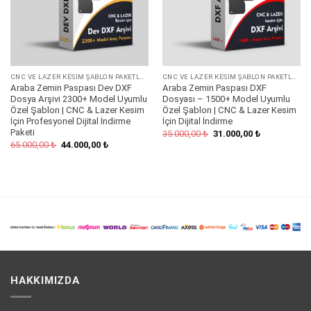
CNC VE LAZER KESIM ŞABLON PAKETLERI
CNC VE LAZER KESIM ŞABLON PAKETLERI
Araba Zemin Paspası Dev DXF
Araba Zemin Paspası DXF
Dosya Arşivi 2300+ Model Uyumlu
Dosyası – 1500+ Model Uyumlu
Özel Şablon | CNC & Lazer Kesim
Özel Şablon | CNC & Lazer Kesim
İçin Profesyonel Dijital İndirme
İçin Dijital İndirme
Paketi
Orijinal
Şu
35.000,00
₺
31.000,00
₺
fiyat:
andaki
Orijinal
Şu
65.000,00
₺
44.000,00
₺
35.000,00 ₺.
fiyat:
fiyat:
andaki
31.000,00 ₺.
65.000,00 ₺.
fiyat:
44.000,00 ₺.
HAKKIMIZDA