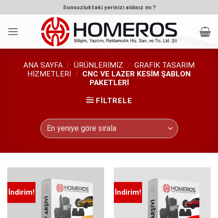
İçeriğe
Sonsuzluktaki yerinizi aldınız mı ?
atla
ANA SAYFA
/
ÜRÜNLERIMIZ
/
GRAFIK TASARIM
HIZMETLERI
/
CNC VE LAZER KESIM ŞABLON
PAKETLERI
FILTRELE
İndirim!
İndirim!