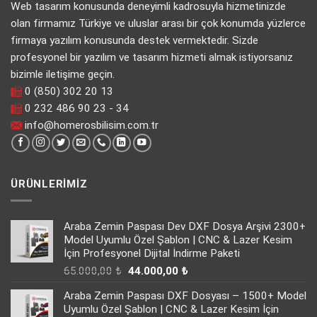
Web tasarım konusunda deneyimli kadrosuyla hizmetinizde
olan firmamız Türkiye ve uluslar arası bir çok konumda yüzlerce
firmaya yazılım konusunda destek vermektedir. Sizde
profesyonel bir yazılım ve tasarım hizmeti almak istiyorsanız
bizimle iletişime geçin.
0 (850) 302 20 13
0 232 486 90 23 - 34
info@homerosbilisim.com.tr
ÜRÜNLERIMIZ
Araba Zemin Paspası Dev DXF Dosya Arşivi 2300+
Model Uyumlu Özel Şablon | CNC & Lazer Kesim
İçin Profesyonel Dijital İndirme Paketi
Orijinal
Şu
65.000,00
₺
44.000,00
₺
fiyat:
andaki
Araba Zemin Paspası DXF Dosyası – 1500+ Model
65.000,00 ₺.
fiyat:
Uyumlu Özel Şablon | CNC & Lazer Kesim İçin
44.000,00 ₺.