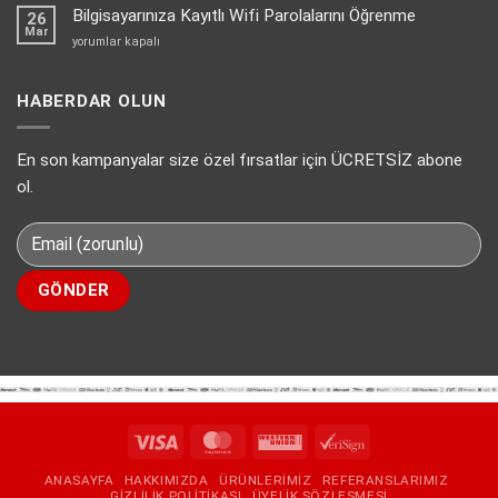
bir
Bilgisayarınıza Kayıtlı Wifi Parolalarını Öğrenme
uygun
26
hata
Mar
sanal
Bilgisayarınıza
yorumlar kapalı
oluştu.
pos
Kayıtlı
Lütfen
çözümü
Wifi
daha
PayTR
Parolalarını
HABERDAR OLUN
sonra
için
Öğrenme
tekrar
için
deneyin.
En son kampanyalar size özel fırsatlar için ÜCRETSİZ abone
Hatası
Kesin
ol.
Çözüm
Eklentisiz.
için
Visa
MasterCard
Western
VeriSign
Union
ANASAYFA
HAKKIMIZDA
ÜRÜNLERIMIZ
REFERANSLARIMIZ
GIZLILIK POLITIKASI
ÜYELIK SÖZLEŞMESI