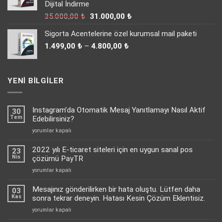
Dijital İndirme
Orijinal
Şu
35.000,00
₺
31.000,00
₺
fiyat:
andaki
Sigorta Acentelerine özel kurumsal mail paketi
35.000,00 ₺.
fiyat:
Fiyat
31.000,00 ₺.
1.499,00
₺
–
4.800,00
₺
aralığı:
1.499,00 ₺
-
YENI BILGILER
4.800,00 ₺
Instagram’da Otomatik Mesaj Yanıtlamayı Nasıl Aktif
30
Tem
Edebilirsiniz?
Instagram’da
yorumlar kapalı
Otomatik
Mesaj
2022 yılı E-ticaret siteleri için en uygun sanal pos
23
Yanıtlamayı
Nis
çözümü PayTR
Nasıl
2022
yorumlar kapalı
Aktif
yılı
Edebilirsiniz?
E-
Mesajınız gönderilirken bir hata oluştu. Lütfen daha
için
03
ticaret
Kas
sonra tekrar deneyin. Hatası Kesin Çözüm Eklentisiz.
siteleri
Mesajınız
yorumlar kapalı
için
gönderilirken
en