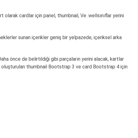
t olarak cardlar için panel, thumbnail, Ve .wellsınıflar yerini
eneklerler sunan içerikler geniş bir yelpazede, içeriksel arka
Daha önce de belirtildiği gibi parçaların yerini alacak, kartlar
ak oluşturulan thumbnail Bootstrap 3 ve card Bootstrap 4 için