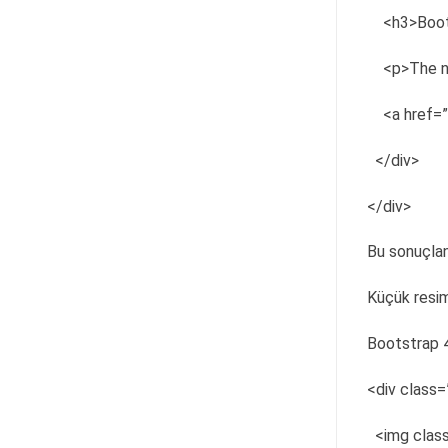
<h3>Boot
<p>The ne
<a href=
</div>
</div>
Bu sonuçlan
Küçük resim
Bootstrap 4 
<div class=
<img class