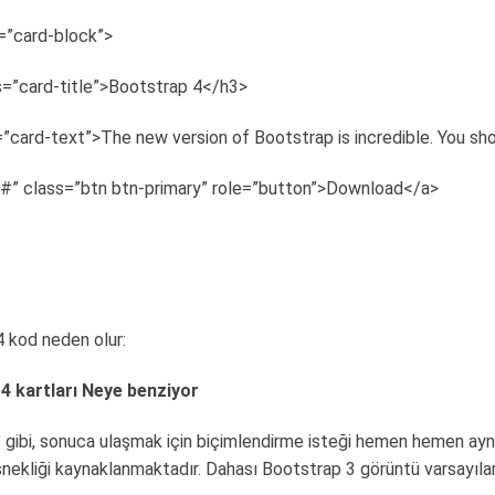
=”card-block”>
s=”card-title”>Bootstrap 4</h3>
”card-text”>The new version of Bootstrap is incredible. You shou
”#” class=”btn btn-primary” role=”button”>Download</a>
 kod neden olur:
4 kartları Neye benziyor
ibi, sonuca ulaşmak için biçimlendirme isteği hemen hemen aynıdır. 
nekliği kaynaklanmaktadır. Dahası Bootstrap 3 görüntü varsayılan 