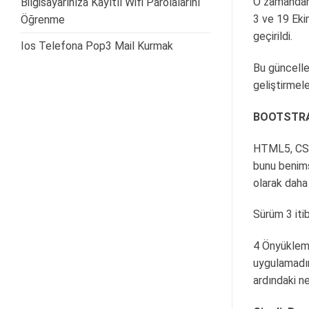
O zamandan 
Bilgisayarınıza Kayıtlı Wifi Parolalarını
3 ve 19 Ek
Öğrenme
geçirildi.
Ios Telefona Pop3 Mail Kurmak
Bu güncelle
geliştirmele
BOOTSTRAP
HTML5, CSS3
bunu benims
olarak daha a
Sürüm 3 itib
4 Önyükleme 
uygulamadır
ardındaki n