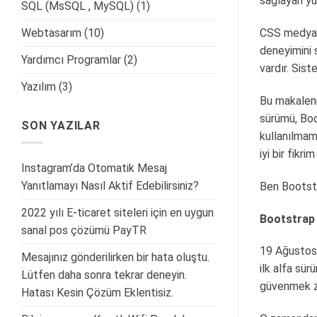
sağlayan yü
SQL (MsSQL , MySQL)
(1)
Webtasarım
(10)
CSS medya so
deneyimini 
Yardımcı Programlar
(2)
vardır. Sist
Yazılım
(3)
Bu makalen
sürümü, Boo
SON YAZILAR
kullanılmama
iyi bir fikr
Instagram’da Otomatik Mesaj
Yanıtlamayı Nasıl Aktif Edebilirsiniz?
Ben Bootstr
2022 yılı E-ticaret siteleri için en uygun
Bootstrap 
sanal pos çözümü PayTR
19 Ağustos 
Mesajınız gönderilirken bir hata oluştu.
ilk alfa sü
Lütfen daha sonra tekrar deneyin.
güvenmek zor
Hatası Kesin Çözüm Eklentisiz.