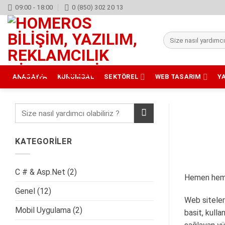
İçeriğe
09:00 - 18:00
0 (850) 302 20 13
atla
Ara:
ANASAYFA
KURUMSAL
SEKTÖREL
WEB TASARIM
Y
KATEGORİLER
C # & Asp.Net
(2)
Hemen hemen
Genel
(12)
Web siteler
Mobil Uygulama
(2)
basit, kulla