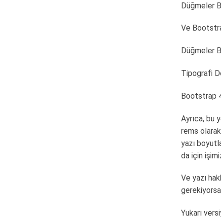
Düğmeler B
Ve Bootstr
Düğmeler B
Tipografi De
Bootstrap 4
Ayrıca, bu 
rems olarak
yazı boyutl
da için işimi
Ve yazı hak
gerekiyorsa
Yukarı vers