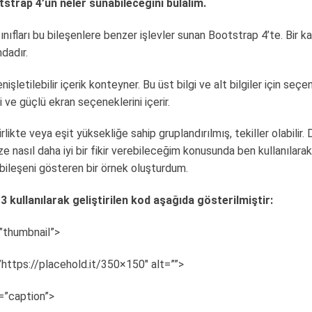
tstrap 4’ün neler sunabileceğini bulalım.
sınıfları bu bileşenlere benzer işlevler sunan Bootstrap 4’te. Bir kar
dadır.
işletilebilir içerik konteyner. Bu üst bilgi ve alt bilgiler için seç
i ve güçlü ekran seçeneklerini içerir.
birlikte veya eşit yüksekliğe sahip gruplandırılmış, tekiller olabilir. 
ze nasıl daha iyi bir fikir verebileceğim konusunda ben kullanılar
 bileşeni gösteren bir örnek oluşturdum.
 kullanılarak geliştirilen kod aşağıda gösterilmiştir:
”thumbnail”>
https://placehold.it/350×150″ alt=””>
=”caption”>