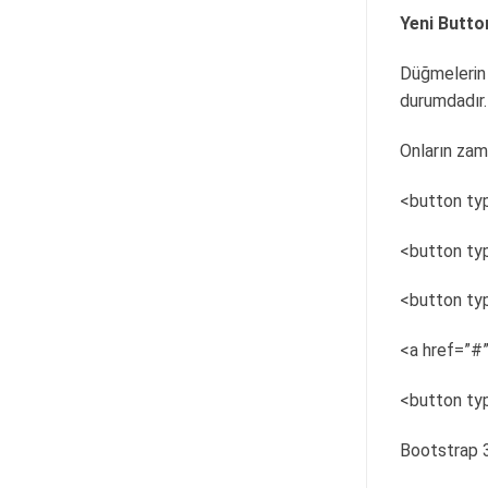
Yeni Button
Düğmelerin y
durumdadır.
Onların zama
<button ty
<button ty
<button ty
<a href=”#”
<button ty
Bootstrap 3