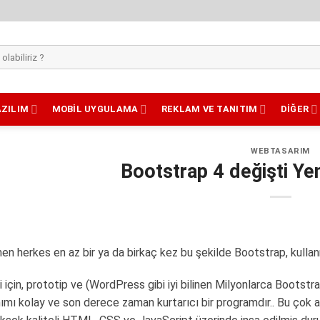
AZILIM
MOBIL UYGULAMA
REKLAM VE TANITIM
DIĞER
WEBTASARIM
Bootstrap 4 değişti Yen
 herkes en az bir ya da birkaç kez bu şekilde Bootstrap, kulla
i için, prototip ve (WordPress gibi iyi bilinen Milyonlarca Bootst
nımı kolay ve son derece zaman kurtarıcı bir programdır.. Bu çok a