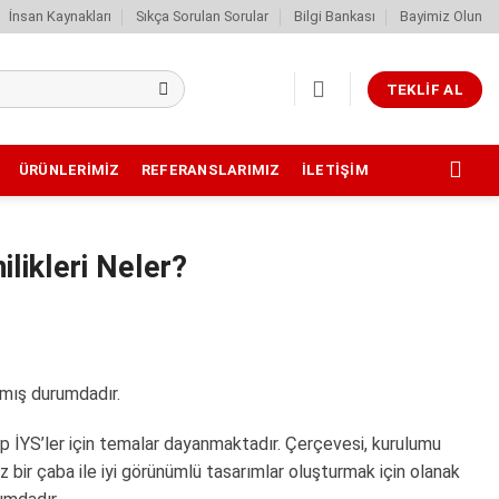
İnsan Kaynakları
Sıkça Sorulan Sorular
Bilgi Bankası
Bayimiz Olun
TEKLIF AL
ÜRÜNLERIMIZ
REFERANSLARIMIZ
İLETIŞIM
ilikleri Neler?
nmış durumdadır.
rap İYS’ler için temalar dayanmaktadır. Çerçevesi, kurulumu
z bir çaba ile iyi görünümlü tasarımlar oluşturmak için olanak