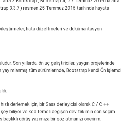
e
alfa 2 Bootstrap , Bootstrap 4,
27 Temmuz 2016 da alfa
tstrap 3.3.7 ) resmen 25 Temmuz 2016 tarihinde hayata
yileştirmeler, hata düzeltmeleri ve dokümantasyon
r. Son yıllarda, ön uç geliştiriciler, yaygın projelerinde
en yayımlanmış tüm sürümlerinde, Bootstrap kendi Ön işlemci
ldi.
ızlı derlemek için, bir Sass derleyicisi olarak C / C ++
 şey biliyor ve kod temeli değişen dev takımın son seçim
başlıklı görüş yazımıza bir göz atmanızı öneririm.