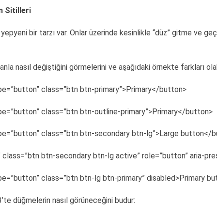
 Sitilleri
epyeni bir tarzı var. Onlar üzerinde kesinlikle “düz” gitme ve geçişl
nla nasıl değiştiğini görmelerini ve aşağıdaki örnekte farkları ola
pe=”button” class=”btn btn-primary”>Primary</button>
pe=”button” class=”btn btn-outline-primary”>Primary</button>
pe=”button” class=”btn btn-secondary btn-lg”>Large button</b
 class=”btn btn-secondary btn-lg active” role=”button” aria-pr
pe=”button” class=”btn btn-lg btn-primary” disabled>Primary b
’te düğmelerin nasıl görüneceğini budur: