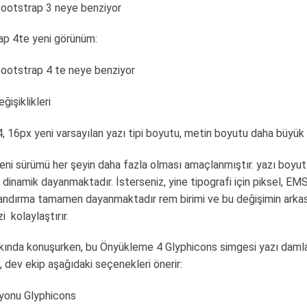
ootstrap 3 neye benziyor
ap 4te yeni görünüm:
ootstrap 4 te neye benziyor
ğişiklikleri
, 16px yeni varsayılan yazı tipi boyutu, metin boyutu daha büyük v
yeni sürümü her şeyin daha fazla olması amaçlanmıştır. yazı boyut
 dinamik dayanmaktadır. İsterseniz, yine tipografi için piksel, EM
andırma tamamen dayanmaktadır rem birimi ve bu değişimin arkası
zi
kolaylaştırır.
kında konuşurken, bu Önyükleme 4 Glyphicons simgesi yazı damla 
, dev ekip aşağıdaki seçenekleri önerir:
iyonu Glyphicons