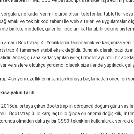
ksek kaliteli HTML, CSS ve JavaScript üzerinde inşa edilmiş dur
rguları, ne kadar verimli olursa olsun telefonlar, tabletler veya 
sağlamak ve tek bir kod tabanı ile web siteleri ve uygulamalar öl
emle birlikte modeller, galeriler, ipuçları, katlanabilir sekme siste
in amacı Bootstrap 4.
Yeniliklerini tanımlamak ve karşımıza yeni
tstrap 4 tamamen stabil eksik değildir. Buna ek olarak, bazı özell
lıdır. Ancak, şu ana kadar yapılan iyileştirmeler ayrıntılı bir açık
im var ve sizlere oldukça yardımcı olacak size ileride yapılacak ça
ap 4’ün yeni özelliklerini tanıtan konuya başlamadan önce, en son 
kısa yakın tarih
2015de, ortaya çıkan Bootstrap ın dördüncü doğum günü vesilesi
rümü . Bootstrap 3 ile karşılaştırıldığında en önemli değişiklik, 
unda olmadan daha iyi bir CSS3 teknikleri kullanılarak sonraki olas