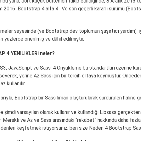
bu yana, dört küçük bültenleri takip edildiğinde; 8 Aralık 2015 t
im 2016
Bootstrap 4 alfa 4 . Ve son geçerli kararlı sürümü (Boo
meler sayesinde (ve Bootstrap dev toplumun şaşırtıcı yardım), i
ri yüzlerce önerilmiş ve dâhil edilmiştir.
 4 YENILIKLERi neler?
, JavaScript ve Sass: 4 Önyükleme bu standartları üzerine kuruludu
eyerek, yerine Az Sass için bir tercih ortaya koymuştur. Önced
z kullanılır.
arıyla, Bootstrap bir Sass liman oluşturularak sürdürülen haline ge
şimdi varsayılan olarak kullanır ve kullandığı Libsass gerçekten h
. Meraklı ve Az ve Sass arasındaki “rekabet” hakkında daha fazla
edenleri keşfetmek istiyorsanız, ben size Neden 4 Bootstrap Sass 