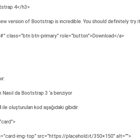
strap 4</h3>
w version of Bootstrap is incredible. You should definitely try i
”#” class=”btn btn-primary” role=”button”>Download</a>
ır:
 Nasıl da Bootstrap 3 ‘a benziyor
ile oluşturulan kod aşağıdaki gibidir:
”card”>
=”card-img-top” src=”https://placehold.it/350×150″ alt=””>