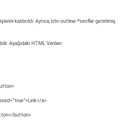
erini kaldırıldı. Ayrıca, btn-outline-*sınıflar getirilmiş
bilir. Aşağıdaki HTML Verilen:
utton>
essed=”true”>Link</a>
utton</button>