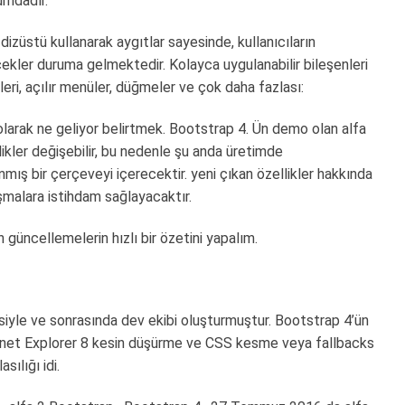
umdadır.
dizüstü kullanarak aygıtlar sayesinde, kullanıcıların
çekler duruma gelmektedir. Kolayca uygulanabilir bileşenleri
mleri, açılır menüler, düğmeler ve çok daha fazlası:
 olarak ne geliyor belirtmek. Bootstrap 4. Ün demo olan alfa
ikler değişebilir, bu nedenle şu anda üretimde
lanmış bir çerçeveyi içerecektir. yeni çıkan özellikler hakkında
lışmalara istihdam sağlayacaktır.
güncellemelerin hızlı bir özetini yapalım.
yle ve sonrasında dev ekibi oluşturmuştur. Bootstrap 4’ün
Internet Explorer 8 kesin düşürme ve CSS kesme veya fallbacks
ılığı idi.