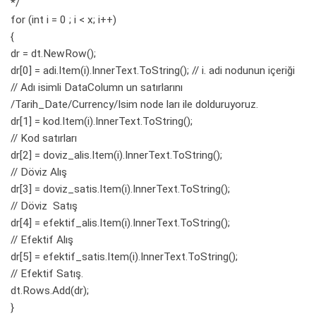
*/
for (int i = 0 ; i < x; i++)
{
dr = dt.NewRow();
dr[0] = adi.Item(i).InnerText.ToString(); // i. adi nodunun içeriği
// Adı isimli DataColumn un satırlarını
/Tarih_Date/Currency/Isim node ları ile dolduruyoruz.
dr[1] = kod.Item(i).InnerText.ToString();
// Kod satırları
dr[2] = doviz_alis.Item(i).InnerText.ToString();
// Döviz Alış
dr[3] = doviz_satis.Item(i).InnerText.ToString();
// Döviz Satış
dr[4] = efektif_alis.Item(i).InnerText.ToString();
// Efektif Alış
dr[5] = efektif_satis.Item(i).InnerText.ToString();
// Efektif Satış.
dt.Rows.Add(dr);
}