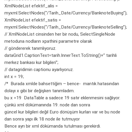
XmlNodeList efektif_alis =
myxml.SelectNodes(“/Tarih_Date/Currency/BanknoteBuying”);
XmlNodeList efektif_satis =
myxml.SelectNodes(“/Tarih_Date/Currency/BanknoteSelling”);
// XmlNodeList cinsinden her bir nodu, SelectSingleNode
metoduna nodların xpathini parametre olarak
// göndererek tanımlıyoruz.
dataGrid1.CaptionText=tarih.InnerText.ToString()+” tarihli
merkez bankası kur bilgileri”;
// datagridimin captionu ayarlıyoruz.
int x = 19;
/* Burada xmlde bahsettiğim – bence- mantık hatasından
dolayı x gibi bir değişken tanımladım.
bu x =19 DataTable a sadece 19 satır eklenmesini sağlıyor.
çünkü xml dökümanında 19. node dan sonra
güncel kur bilgileri değil Euro dönüşüm kurları var ve bu node
dan sonra yapı ilk 18 node ile tutmuyor
Bence ayrı bir xml dökümanda tutulması gerekirdi.