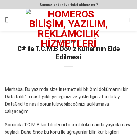
İçeriğe
Sonsuzluktaki yerinizi aldınız mı ?
atla
C # & ASP.NET
C# ile T.C.M.B Döviz Kurlarının Elde
Edilmesi
Merhaba; Bu yazımda size internetteki bir Xml dokümanını bir
DataTable’ a nasıl yükleyeceğinizi ve yüklediğiniz bu datayı
DataGrid te nasıl görüntüleyebileceğinizi açıklamaya
çalışacağım.
Sonunda T.C.M.B kur bilgilerini bir xml dokümanda yayımlamaya
başladı. Daha önce bu konu ile uğraşanlar bilir; kur bilgileri