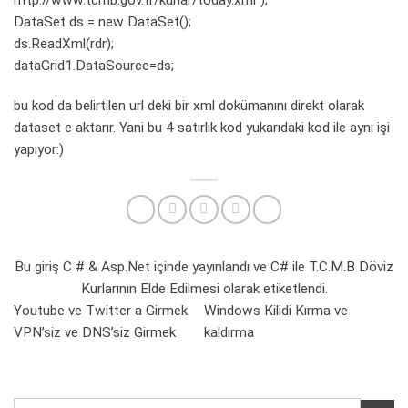
DataSet ds = new DataSet();
ds.ReadXml(rdr);
dataGrid1.DataSource=ds;
bu kod da belirtilen url deki bir xml dokümanını direkt olarak
dataset e aktarır. Yani bu 4 satırlık kod yukarıdaki kod ile aynı işi
yapıyor:)
Bu giriş
C # & Asp.Net
içinde yayınlandı ve
C# ile T.C.M.B Döviz
Kurlarının Elde Edilmesi
olarak etiketlendi.
Youtube ve Twitter a Girmek
Windows Kilidi Kırma ve
VPN’siz ve DNS’siz Girmek
kaldırma