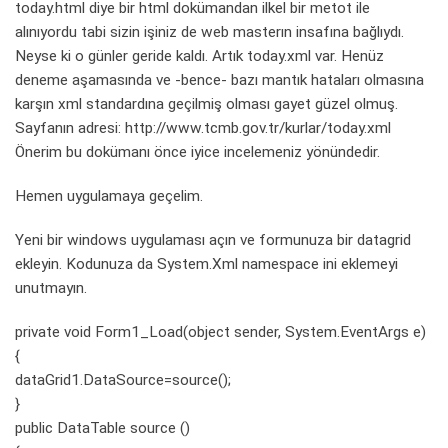
today.html diye bir html dokümandan ilkel bir metot ile
alınıyordu tabi sizin işiniz de web masterın insafına bağlıydı.
Neyse ki o günler geride kaldı. Artık today.xml var. Henüz
deneme aşamasında ve -bence- bazı mantık hataları olmasına
karşın xml standardına geçilmiş olması gayet güzel olmuş.
Sayfanın adresi:
http://www.tcmb.gov.tr/kurlar/today.xml
Önerim bu dokümanı önce iyice incelemeniz yönündedir.
Hemen uygulamaya geçelim.
Yeni bir windows uygulaması açın ve formunuza bir datagrid
ekleyin. Kodunuza da System.Xml namespace ini eklemeyi
unutmayın.
private void Form1_Load(object sender, System.EventArgs e)
{
dataGrid1.DataSource=source();
}
public DataTable source ()