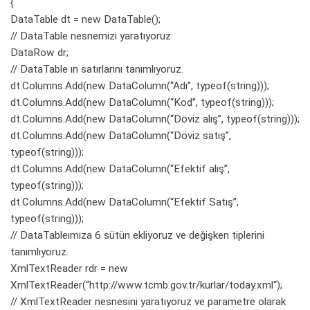
{
DataTable dt = new DataTable();
// DataTable nesnemizi yaratıyoruz
DataRow dr;
// DataTable ın satırlarını tanımlıyoruz.
dt.Columns.Add(new DataColumn(“Adı”, typeof(string)));
dt.Columns.Add(new DataColumn(“Kod”, typeof(string)));
dt.Columns.Add(new DataColumn(“Döviz alış”, typeof(string)));
dt.Columns.Add(new DataColumn(“Döviz satış”,
typeof(string)));
dt.Columns.Add(new DataColumn(“Efektif alış”,
typeof(string)));
dt.Columns.Add(new DataColumn(“Efektif Satış”,
typeof(string)));
// DataTableımıza 6 sütün ekliyoruz ve değişken tiplerini
tanımlıyoruz.
XmlTextReader rdr = new
XmlTextReader(“
http://www.tcmb.gov.tr/kurlar/today.xml
“);
// XmlTextReader nesnesini yaratıyoruz ve parametre olarak