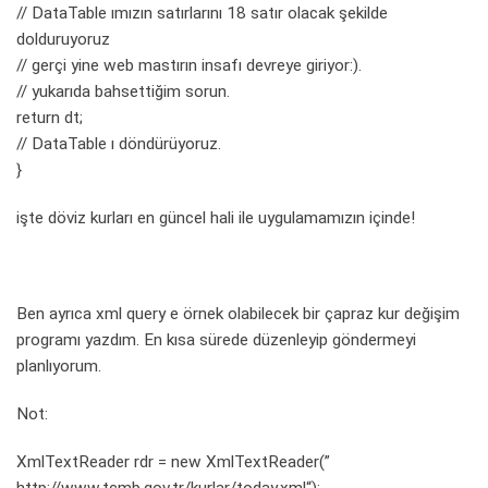
// DataTable ımızın satırlarını 18 satır olacak şekilde
dolduruyoruz
// gerçi yine web mastırın insafı devreye giriyor:).
// yukarıda bahsettiğim sorun.
return dt;
// DataTable ı döndürüyoruz.
}
işte döviz kurları en güncel hali ile uygulamamızın içinde!
Ben ayrıca xml query e örnek olabilecek bir çapraz kur değişim
programı yazdım. En kısa sürede düzenleyip göndermeyi
planlıyorum.
Not:
XmlTextReader rdr = new XmlTextReader(”
http://www.tcmb.gov.tr/kurlar/today.xml
“);