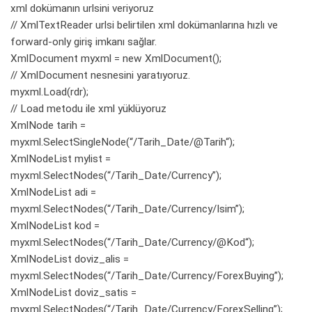
xml dokümanın urlsini veriyoruz
// XmlTextReader urlsi belirtilen xml dokümanlarına hızlı ve
forward-only giriş imkanı sağlar.
XmlDocument myxml = new XmlDocument();
// XmlDocument nesnesini yaratıyoruz.
myxml.Load(rdr);
// Load metodu ile xml yüklüyoruz
XmlNode tarih =
myxml.SelectSingleNode(“
/Tarih_Date/@Tarih
“);
XmlNodeList mylist =
myxml.SelectNodes(“/Tarih_Date/Currency”);
XmlNodeList adi =
myxml.SelectNodes(“/Tarih_Date/Currency/Isim”);
XmlNodeList kod =
myxml.SelectNodes(“
/Tarih_Date/Currency/@Kod
“);
XmlNodeList doviz_alis =
myxml.SelectNodes(“/Tarih_Date/Currency/ForexBuying”);
XmlNodeList doviz_satis =
myxml.SelectNodes(“/Tarih_Date/Currency/ForexSelling”);