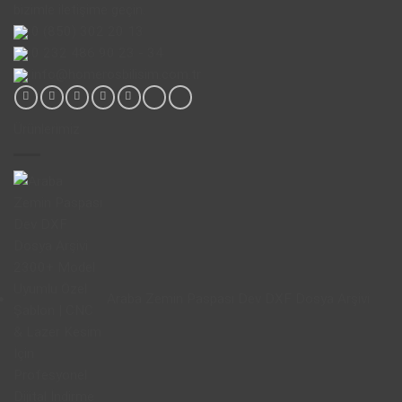
bizimle iletişime geçin.
0 (850) 302 20 13
0 232 486 90 23 - 34
info@homerosbilisim.com.tr
Ürünlerimiz
Araba Zemin Paspası Dev DXF Dosya Arşivi