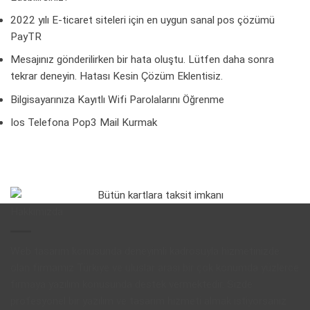
2022 yılı E-ticaret siteleri için en uygun sanal pos çözümü
PayTR
Mesajınız gönderilirken bir hata oluştu. Lütfen daha sonra
tekrar deneyin. Hatası Kesin Çözüm Eklentisiz.
Bilgisayarınıza Kayıtlı Wifi Parolalarını Öğrenme
Ios Telefona Pop3 Mail Kurmak
Hakkımızda
Web tasarım konusunda deneyimli kadrosuyla hizmetinizde
olan firmamız Türkiye ve uluslar arası bir çok konumda yüzlerce
firmaya yazılım konusunda destek vermektedir. Sizde
profesyonel bir yazılım ve tasarım hizmeti almak istiyorsanız