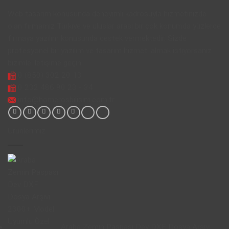
Web tasarım konusunda deneyimli kadrosuyla hizmetinizde
olan firmamız Türkiye ve uluslar arası bir çok konumda yüzlerce
firmaya yazılım konusunda destek vermektedir. Sizde
profesyonel bir yazılım ve tasarım hizmeti almak istiyorsanız
bizimle iletişime geçin.
0 (850) 302 20 13
0 232 486 90 23 - 34
info@homerosbilisim.com.tr
Ürünlerimiz
Araba Zemin Paspası Dev DXF Dosya Arşivi