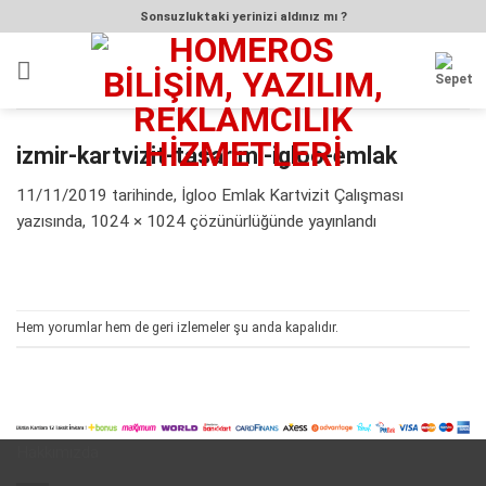
İçeriğe
Sonsuzluktaki yerinizi aldınız mı ?
atla
izmir-kartvizit-tasarimi-igloo-emlak
11/11/2019
tarihinde,
İgloo Emlak Kartvizit Çalışması
yazısında,
1024 × 1024
çözünürlüğünde yayınlandı
Hem yorumlar hem de geri izlemeler şu anda kapalıdır.
Hakkımızda