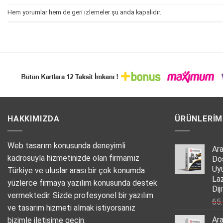
Hem yorumlar hem de geri izlemeler şu anda kapalıdır.
HAKKIMIZDA
ÜRÜNLERIM
Web tasarım konusunda deneyimli
Ar
kadrosuyla hizmetinizde olan firmamız
Do
Uy
Türkiye ve uluslar arası bir çok konumda
La
yüzlerce firmaya yazılım konusunda destek
Dij
vermektedir. Sizde profesyonel bir yazılım
65
ve tasarım hizmeti almak istiyorsanız
Ar
bizimle iletişime geçin.