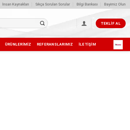
İnsan Kaynakları
Sıkça Sorulan Sorular
Bilgi Bankası
Bayimiz Olun
TEKLIF AL
ÜRÜNLERIMIZ
REFERANSLARIMIZ
İLETIŞIM