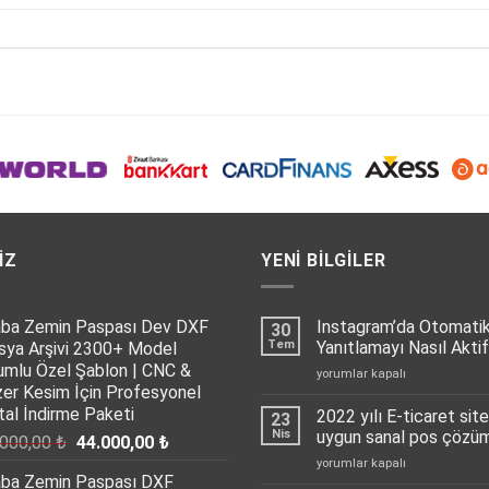
IZ
YENI BILGILER
aba Zemin Paspası Dev DXF
Instagram’da Otomati
30
Tem
Yanıtlamayı Nasıl Aktif
sya Arşivi 2300+ Model
umlu Özel Şablon | CNC &
Instagram’da
yorumlar kapalı
zer Kesim İçin Profesyonel
Otomatik
Mesaj
ital İndirme Paketi
2022 yılı E-ticaret sitel
23
Yanıtlamayı
Nis
uygun sanal pos çöz
Orijinal
Şu
.000,00
₺
44.000,00
₺
Nasıl
fiyat:
andaki
2022
yorumlar kapalı
Aktif
aba Zemin Paspası DXF
yılı
65.000,00 ₺.
fiyat:
Edebilirsiniz?