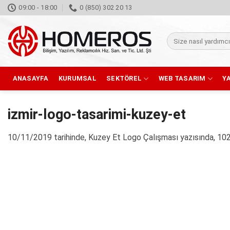
İçeriğe
09:00 - 18:00
0 (850) 302 20 13
atla
Ara:
ANASAYFA
KURUMSAL
SEKTÖREL
WEB TASARIM
Y
izmir-logo-tasarimi-kuzey-et
10/11/2019
tarihinde,
Kuzey Et Logo Çalışması
yazısında,
102