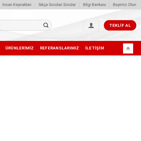
İnsan Kaynakları
Sıkça Sorulan Sorular
Bilgi Bankası
Bayimiz Olun
TEKLIF AL
ÜRÜNLERIMIZ
REFERANSLARIMIZ
İLETIŞIM