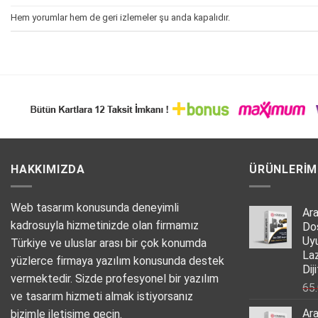
Hem yorumlar hem de geri izlemeler şu anda kapalıdır.
HAKKIMIZDA
ÜRÜNLERIM
Web tasarım konusunda deneyimli
Ar
kadrosuyla hizmetinizde olan firmamız
Do
Uy
Türkiye ve uluslar arası bir çok konumda
La
yüzlerce firmaya yazılım konusunda destek
Dij
vermektedir. Sizde profesyonel bir yazılım
65
ve tasarım hizmeti almak istiyorsanız
Ar
bizimle iletişime geçin.