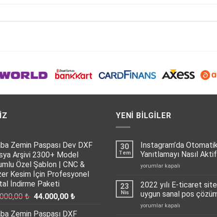
IZ
YENI BILGILER
aba Zemin Paspası Dev DXF
Instagram’da Otomati
30
Tem
Yanıtlamayı Nasıl Aktif
sya Arşivi 2300+ Model
umlu Özel Şablon | CNC &
Instagram’da
yorumlar kapalı
zer Kesim İçin Profesyonel
Otomatik
Mesaj
ital İndirme Paketi
2022 yılı E-ticaret sitel
23
Yanıtlamayı
Nis
uygun sanal pos çöz
Orijinal
Şu
.000,00
₺
44.000,00
₺
Nasıl
fiyat:
andaki
2022
yorumlar kapalı
Aktif
aba Zemin Paspası DXF
yılı
65.000,00 ₺.
fiyat:
Edebilirsiniz?