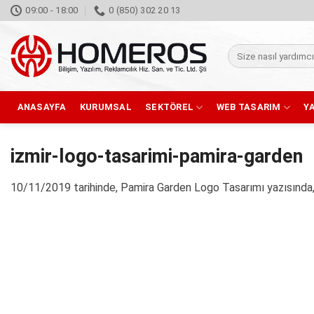
İçeriğe
09:00 - 18:00
0 (850) 302 20 13
atla
Ara:
ANASAYFA
KURUMSAL
SEKTÖREL
WEB TASARIM
Y
izmir-logo-tasarimi-pamira-garden
10/11/2019
tarihinde,
Pamira Garden Logo Tasarımı
yazısında