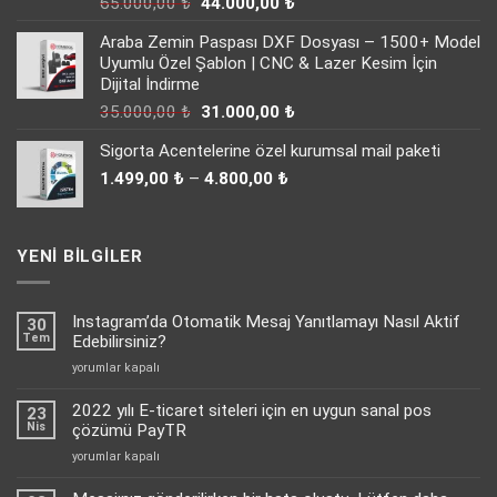
Orijinal
Şu
65.000,00
₺
44.000,00
₺
fiyat:
andaki
Araba Zemin Paspası DXF Dosyası – 1500+ Model
65.000,00 ₺.
fiyat:
Uyumlu Özel Şablon | CNC & Lazer Kesim İçin
44.000,00 ₺.
Dijital İndirme
Orijinal
Şu
35.000,00
₺
31.000,00
₺
fiyat:
andaki
Sigorta Acentelerine özel kurumsal mail paketi
35.000,00 ₺.
fiyat:
Fiyat
31.000,00 ₺.
1.499,00
₺
–
4.800,00
₺
aralığı:
1.499,00 ₺
-
YENI BILGILER
4.800,00 ₺
Instagram’da Otomatik Mesaj Yanıtlamayı Nasıl Aktif
30
Tem
Edebilirsiniz?
Instagram’da
yorumlar kapalı
Otomatik
Mesaj
2022 yılı E-ticaret siteleri için en uygun sanal pos
23
Yanıtlamayı
Nis
çözümü PayTR
Nasıl
2022
yorumlar kapalı
Aktif
yılı
Edebilirsiniz?
E-