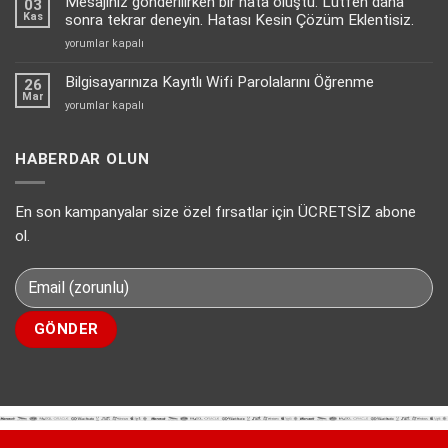
Mesajınız gönderilirken bir hata oluştu. Lütfen daha
için
03
ticaret
Kas
sonra tekrar deneyin. Hatası Kesin Çözüm Eklentisiz.
siteleri
Mesajınız
yorumlar kapalı
için
gönderilirken
en
bir
Bilgisayarınıza Kayıtlı Wifi Parolalarını Öğrenme
uygun
26
hata
Mar
sanal
Bilgisayarınıza
yorumlar kapalı
oluştu.
pos
Kayıtlı
Lütfen
çözümü
Wifi
daha
PayTR
Parolalarını
HABERDAR OLUN
sonra
için
Öğrenme
tekrar
için
deneyin.
En son kampanyalar size özel fırsatlar için ÜCRETSİZ abone
Hatası
Kesin
ol.
Çözüm
Eklentisiz.
için