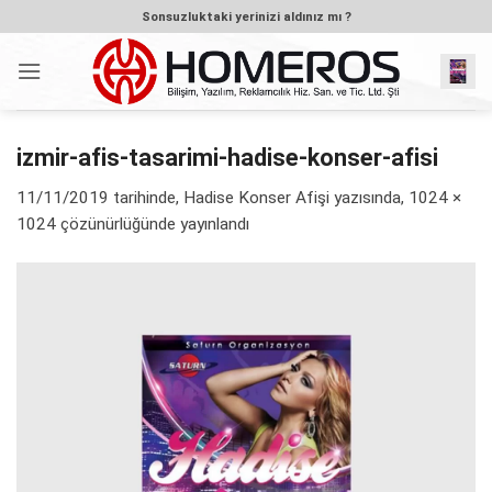
İçeriğe
Sonsuzluktaki yerinizi aldınız mı ?
atla
izmir-afis-tasarimi-hadise-konser-afisi
11/11/2019
tarihinde,
Hadise Konser Afişi
yazısında,
1024 ×
1024
çözünürlüğünde yayınlandı