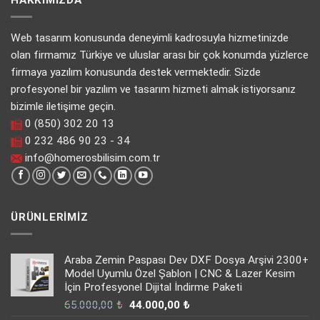
HAKKIMIZDA
Web tasarım konusunda deneyimli kadrosuyla hizmetinizde
olan firmamız Türkiye ve uluslar arası bir çok konumda yüzlerce
firmaya yazılım konusunda destek vermektedir. Sizde
profesyonel bir yazılım ve tasarım hizmeti almak istiyorsanız
bizimle iletişime geçin.
0 (850) 302 20 13
0 232 486 90 23 - 34
info@homerosbilisim.com.tr
ÜRÜNLERIMIZ
Araba Zemin Paspası Dev DXF Dosya Arşivi 2300+
Model Uyumlu Özel Şablon | CNC & Lazer Kesim
İçin Profesyonel Dijital İndirme Paketi
Orijinal
Şu
65.000,00
₺
44.000,00
₺
fiyat:
andaki