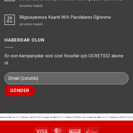
siteleri
Mesajınız
yorumlar kapalı
için
gönderilirken
en
bir
Bilgisayarınıza Kayıtlı Wifi Parolalarını Öğrenme
uygun
26
hata
Mar
sanal
Bilgisayarınıza
yorumlar kapalı
oluştu.
pos
Kayıtlı
Lütfen
çözümü
Wifi
daha
PayTR
Parolalarını
HABERDAR OLUN
sonra
için
Öğrenme
tekrar
için
deneyin.
En son kampanyalar size özel fırsatlar için ÜCRETSİZ abone
Hatası
Kesin
ol.
Çözüm
Eklentisiz.
için
Visa
MasterCard
Western
VeriSign