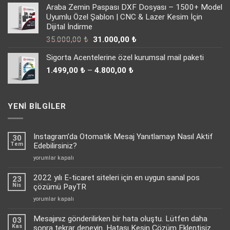
Araba Zemin Paspası DXF Dosyası – 1500+ Model
65.000,00 ₺.
fiyat:
Uyumlu Özel Şablon | CNC & Lazer Kesim İçin
44.000,00 ₺.
Dijital İndirme
Orijinal
Şu
35.000,00
₺
31.000,00
₺
fiyat:
andaki
Sigorta Acentelerine özel kurumsal mail paketi
35.000,00 ₺.
fiyat:
Fiyat
31.000,00 ₺.
1.499,00
₺
–
4.800,00
₺
aralığı:
1.499,00 ₺
-
YENI BILGILER
4.800,00 ₺
Instagram’da Otomatik Mesaj Yanıtlamayı Nasıl Aktif
30
Tem
Edebilirsiniz?
Instagram’da
yorumlar kapalı
Otomatik
Mesaj
2022 yılı E-ticaret siteleri için en uygun sanal pos
23
Yanıtlamayı
Nis
çözümü PayTR
Nasıl
2022
yorumlar kapalı
Aktif
yılı
Edebilirsiniz?
E-
Mesajınız gönderilirken bir hata oluştu. Lütfen daha
için
03
ticaret
Kas
sonra tekrar deneyin. Hatası Kesin Çözüm Eklentisiz.