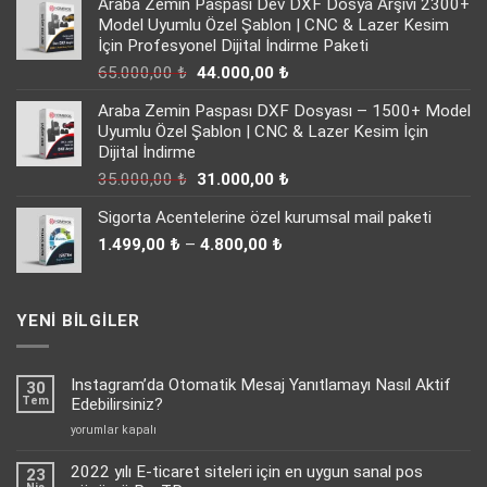
Araba Zemin Paspası Dev DXF Dosya Arşivi 2300+
Model Uyumlu Özel Şablon | CNC & Lazer Kesim
İçin Profesyonel Dijital İndirme Paketi
Orijinal
Şu
65.000,00
₺
44.000,00
₺
fiyat:
andaki
Araba Zemin Paspası DXF Dosyası – 1500+ Model
65.000,00 ₺.
fiyat:
Uyumlu Özel Şablon | CNC & Lazer Kesim İçin
44.000,00 ₺.
Dijital İndirme
Orijinal
Şu
35.000,00
₺
31.000,00
₺
fiyat:
andaki
Sigorta Acentelerine özel kurumsal mail paketi
35.000,00 ₺.
fiyat:
Fiyat
31.000,00 ₺.
1.499,00
₺
–
4.800,00
₺
aralığı:
1.499,00 ₺
-
YENI BILGILER
4.800,00 ₺
Instagram’da Otomatik Mesaj Yanıtlamayı Nasıl Aktif
30
Tem
Edebilirsiniz?
Instagram’da
yorumlar kapalı
Otomatik
Mesaj
2022 yılı E-ticaret siteleri için en uygun sanal pos
23
Yanıtlamayı