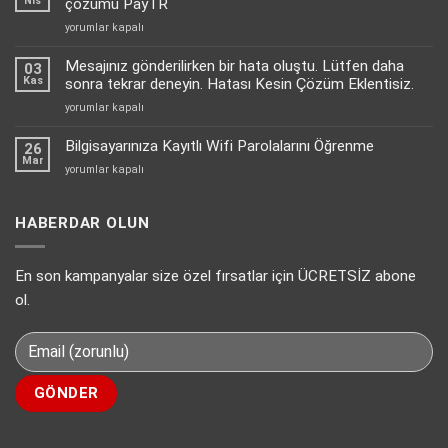
Nis
çözümü PayTR
Nasıl
2022
yorumlar kapalı
Aktif
yılı
Edebilirsiniz?
E-
Mesajınız gönderilirken bir hata oluştu. Lütfen daha
için
03
ticaret
Kas
sonra tekrar deneyin. Hatası Kesin Çözüm Eklentisiz.
siteleri
Mesajınız
yorumlar kapalı
için
gönderilirken
en
bir
Bilgisayarınıza Kayıtlı Wifi Parolalarını Öğrenme
uygun
26
hata
Mar
sanal
Bilgisayarınıza
yorumlar kapalı
oluştu.
pos
Kayıtlı
Lütfen
çözümü
Wifi
daha
PayTR
Parolalarını
HABERDAR OLUN
sonra
için
Öğrenme
tekrar
için
deneyin.
En son kampanyalar size özel fırsatlar için ÜCRETSİZ abone
Hatası
Kesin
ol.
Çözüm
Eklentisiz.
için