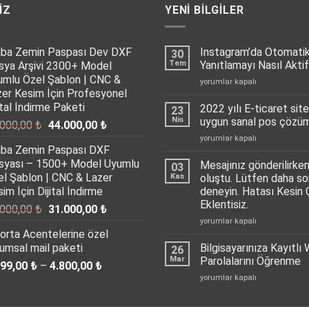
IZ
YENI BILGILER
aba Zemin Paspası Dev DXF
Instagram’da Otomati
30
Tem
Yanıtlamayı Nasıl Aktif
sya Arşivi 2300+ Model
umlu Özel Şablon | CNC &
Instagram’da
yorumlar kapalı
zer Kesim İçin Profesyonel
Otomatik
Mesaj
ital İndirme Paketi
2022 yılı E-ticaret sitel
23
Yanıtlamayı
Nis
uygun sanal pos çöz
Orijinal
Şu
.000,00
₺
44.000,00
₺
Nasıl
fiyat:
andaki
2022
yorumlar kapalı
Aktif
aba Zemin Paspası DXF
yılı
65.000,00 ₺.
fiyat:
Edebilirsiniz?
E-
syası – 1500+ Model Uyumlu
için
Mesajınız gönderilirken
03
44.000,00 ₺.
ticaret
el Şablon | CNC & Lazer
Kas
oluştu. Lütfen daha so
siteleri
im İçin Dijital İndirme
deneyin. Hatası Kesin
için
Eklentisiz.
Orijinal
Şu
.000,00
₺
31.000,00
₺
en
uygun
Mesajınız
fiyat:
andaki
yorumlar kapalı
sanal
orta Acentelerine özel
gönderilirken
35.000,00 ₺.
fiyat:
pos
bir
umsal mail paketi
Bilgisayarınıza Kayıtlı 
26
31.000,00 ₺.
çözümü
hata
Mar
Parolalarını Öğrenme
Fiyat
499,00
₺
–
4.800,00
₺
PayTR
oluştu.
Bilgisayarınıza
aralığı:
yorumlar kapalı
için
Lütfen
Kayıtlı
daha
1.499,00 ₺
Wifi
sonra
-