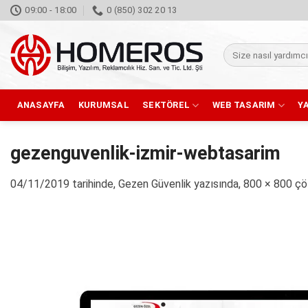
İçeriğe
09:00 - 18:00
0 (850) 302 20 13
atla
Ara:
ANASAYFA
KURUMSAL
SEKTÖREL
WEB TASARIM
Y
gezenguvenlik-izmir-webtasarim
04/11/2019
tarihinde,
Gezen Güvenlik
yazısında,
800 × 800
çöz