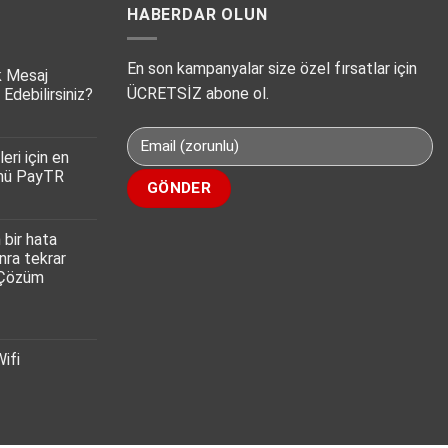
HABERDAR OLUN
En son kampanyalar size özel fırsatlar için
k Mesaj
ÜCRETSİZ abone ol.
 Edebilirsiniz?
eri için en
ümü PayTR
 bir hata
nra tekrar
 Çözüm
Wifi