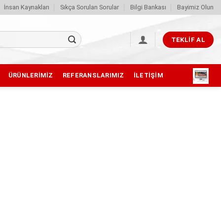
İnsan Kaynakları
Sıkça Sorulan Sorular
Bilgi Bankası
Bayimiz Olun
TEKLIF AL
ÜRÜNLERIMIZ
REFERANSLARIMIZ
İLETIŞIM