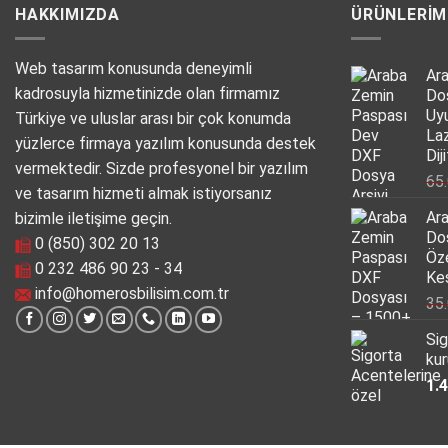
HAKKIMIZDA
ÜRÜNLERIM
Web tasarım konusunda deneyimli
Ar
kadrosuyla hizmetinizde olan firmamız
Do
Uy
Türkiye ve uluslar arası bir çok konumda
La
yüzlerce firmaya yazılım konusunda destek
Dij
vermektedir. Sizde profesyonel bir yazılım
65
ve tasarım hizmeti almak istiyorsanız
Ar
bizimle iletişime geçin.
Do
0 (850) 302 20 13
Öz
0 232 486 90 23 - 34
Kes
info@homerosbilisim.com.tr
35
Sig
kur
1.