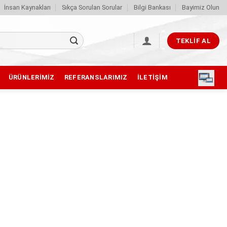
İnsan Kaynakları
Sıkça Sorulan Sorular
Bilgi Bankası
Bayimiz Olun
TEKLIF AL
ÜRÜNLERIMIZ
REFERANSLARIMIZ
İLETIŞIM