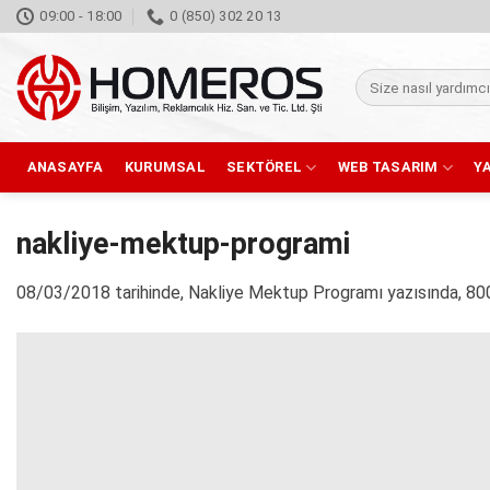
İçeriğe
09:00 - 18:00
0 (850) 302 20 13
atla
Ara:
ANASAYFA
KURUMSAL
SEKTÖREL
WEB TASARIM
Y
nakliye-mektup-programi
08/03/2018
tarihinde,
Nakliye Mektup Programı
yazısında,
80