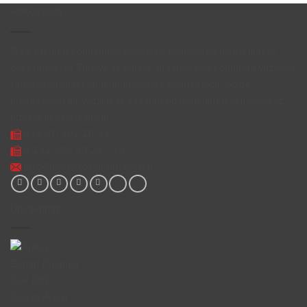
Hakkımızda
Web tasarım konusunda deneyimli kadrosuyla hizmetinizde
olan firmamız Türkiye ve uluslar arası bir çok konumda yüzlerce
firmaya yazılım konusunda destek vermektedir. Sizde
profesyonel bir yazılım ve tasarım hizmeti almak istiyorsanız
bizimle iletişime geçin.
0 (850) 302 20 13
0 232 486 90 23 - 34
info@homerosbilisim.com.tr
Ürünlerimiz