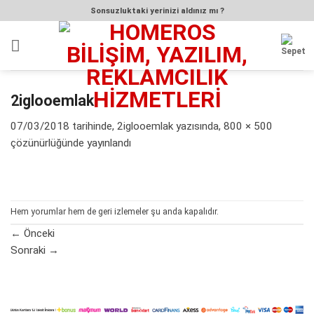
İçeriğe
Sonsuzluktaki yerinizi aldınız mı ?
atla
2iglooemlak
07/03/2018
tarihinde,
2iglooemlak
yazısında,
800 × 500
çözünürlüğünde yayınlandı
Hem yorumlar hem de geri izlemeler şu anda kapalıdır.
←
Önceki
Sonraki
→