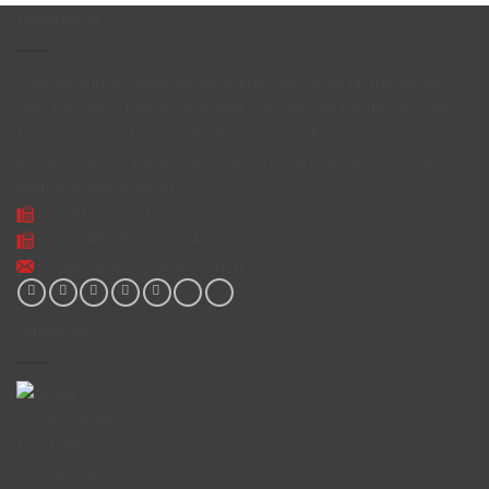
Hakkımızda
Web tasarım konusunda deneyimli kadrosuyla hizmetinizde
olan firmamız Türkiye ve uluslar arası bir çok konumda yüzlerce
firmaya yazılım konusunda destek vermektedir. Sizde
profesyonel bir yazılım ve tasarım hizmeti almak istiyorsanız
bizimle iletişime geçin.
0 (850) 302 20 13
0 232 486 90 23 - 34
info@homerosbilisim.com.tr
Ürünlerimiz