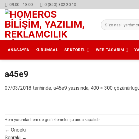
İçeriğe
09:00 - 18:00
0 (850) 302 20 13
atla
Ara:
ANASAYFA
KURUMSAL
SEKTÖREL
WEB TASARIM
Y
a45e9
07/03/2018
tarihinde,
a45e9
yazısında,
400 × 300
çözünürlüğü
Hem yorumlar hem de geri izlemeler şu anda kapalıdır.
←
Önceki
Sonraki
→