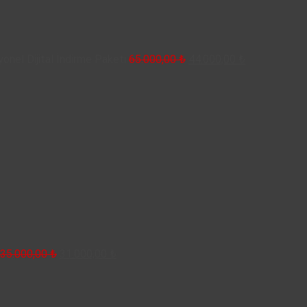
44.000,00 ₺.
nel Dijital İndirme Paketi
65.000,00
₺
44.000,00
₺
Orijinal
Şu
fiyat:
andaki
35.000,00 ₺.
fiyat:
31.000,00 ₺.
35.000,00
₺
31.000,00
₺