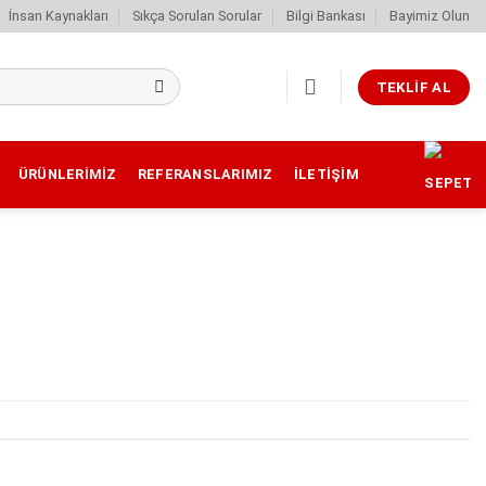
İnsan Kaynakları
Sıkça Sorulan Sorular
Bilgi Bankası
Bayimiz Olun
TEKLIF AL
ÜRÜNLERIMIZ
REFERANSLARIMIZ
İLETIŞIM