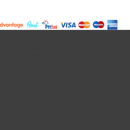
rmaya yazılım konusunda destek vermektedir. Sizde profesyonel
Orijinal
Şu
fiyat:
andaki
65.000,00 ₺.
fiyat: