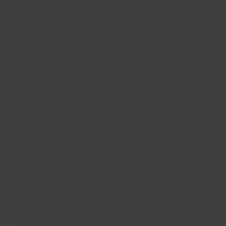
Fiyat
aralığı:
1.499,00
₺
–
4.800,00
₺
1.499,00 ₺
-
4.800,00 ₺
Instagram’da
lirsiniz?
yorumlar kapalı
Otomatik
Mesaj
2022
ü PayTR
yorumlar kapalı
Yanıtlamayı
yılı
Nasıl
E-
Mesajınız
tekrar deneyin. Hatası Kesin Çözüm Eklentisiz.
yorumlar kapalı
Aktif
ticaret
gönderilirken
Edebilirsiniz?
siteleri
bir
için
nıza
apalı