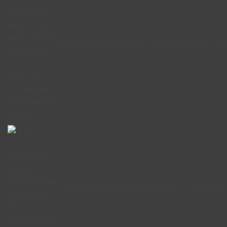
Araba Zemin Paspası Dev DXF Dosya Arşivi 230
Araba Zemin Paspası DXF Dosyası – 1500+ Mode