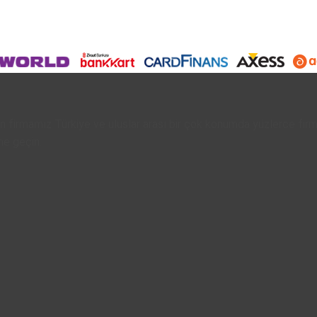
 firmamız Türkiye ve uluslar arası bir çok konumda yüzlerce fi
me geçin.