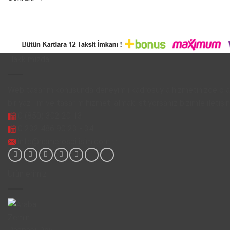
Hakkımızda
Web tasarım konusunda deneyimli kadrosuyla hizmetinizde olan
bir yazılım ve tasarım hizmeti almak istiyorsanız bizimle iletişi
0 (850) 302 20 13
0 232 486 90 23 - 34
info@homerosbilisim.com.tr
Ürünlerimiz