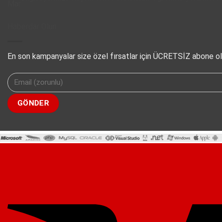
Mar
Kayıtlı
Wifi
Haberdar Olun
Parolaların
Öğrenme
En son kampanyalar size özel fırsatlar için ÜCRETSİZ abone ol
için