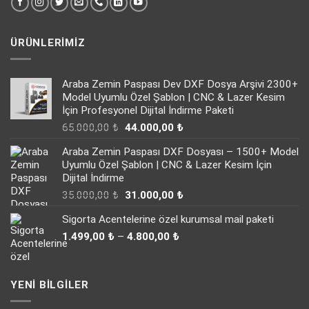
ÜRÜNLERIMIZ
Araba Zemin Paspası Dev DXF Dosya Arşivi 2300+
Model Uyumlu Özel Şablon | CNC & Lazer Kesim
İçin Profesyonel Dijital İndirme Paketi
Orijinal
Şu
65.000,00
₺
44.000,00
₺
fiyat:
andaki
Araba Zemin Paspası DXF Dosyası – 1500+ Model
65.000,00 ₺.
fiyat:
Uyumlu Özel Şablon | CNC & Lazer Kesim İçin
44.000,00 ₺.
Dijital İndirme
Orijinal
Şu
35.000,00
₺
31.000,00
₺
fiyat:
andaki
Sigorta Acentelerine özel kurumsal mail paketi
35.000,00 ₺.
fiyat:
Fiyat
31.000,00 ₺.
1.499,00
₺
–
4.800,00
₺
aralığı:
1.499,00 ₺
-
YENI BILGILER
4.800,00 ₺