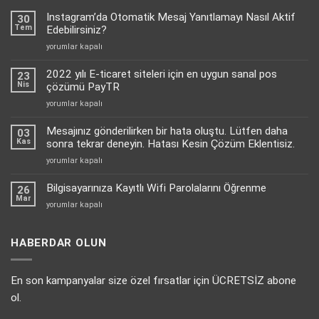
Instagram’da Otomatik Mesaj Yanıtlamayı Nasıl Aktif
30
Tem
Edebilirsiniz?
Instagram’da
yorumlar kapalı
Otomatik
Mesaj
2022 yılı E-ticaret siteleri için en uygun sanal pos
23
Yanıtlamayı
Nis
çözümü PayTR
Nasıl
2022
yorumlar kapalı
Aktif
yılı
Edebilirsiniz?
E-
Mesajınız gönderilirken bir hata oluştu. Lütfen daha
için
03
ticaret
Kas
sonra tekrar deneyin. Hatası Kesin Çözüm Eklentisiz.
siteleri
Mesajınız
yorumlar kapalı
için
gönderilirken
en
bir
Bilgisayarınıza Kayıtlı Wifi Parolalarını Öğrenme
uygun
26
hata
Mar
sanal
Bilgisayarınıza
yorumlar kapalı
oluştu.
pos
Kayıtlı
Lütfen
çözümü
Wifi
daha
PayTR
Parolalarını
HABERDAR OLUN
sonra
için
Öğrenme
tekrar
için
deneyin.
En son kampanyalar size özel fırsatlar için ÜCRETSİZ abone
Hatası
Kesin
ol.
Çözüm
Eklentisiz.