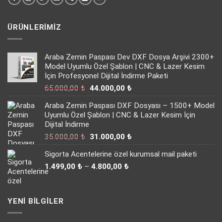
ÜRÜNLERIMIZ
Araba Zemin Paspası Dev DXF Dosya Arşivi 2300+
Model Uyumlu Özel Şablon | CNC & Lazer Kesim
İçin Profesyonel Dijital İndirme Paketi
Orijinal
Şu
65.000,00
₺
44.000,00
₺
fiyat:
andaki
Araba Zemin Paspası DXF Dosyası – 1500+ Model
65.000,00 ₺.
fiyat:
Uyumlu Özel Şablon | CNC & Lazer Kesim İçin
44.000,00 ₺.
Dijital İndirme
Orijinal
Şu
35.000,00
₺
31.000,00
₺
fiyat:
andaki
Sigorta Acentelerine özel kurumsal mail paketi
35.000,00 ₺.
fiyat:
Fiyat
31.000,00 ₺.
1.499,00
₺
–
4.800,00
₺
aralığı:
1.499,00 ₺
-
YENI BILGILER
4.800,00 ₺