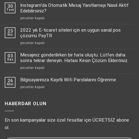
Instagram’da Otomatik Mesaj Yanıtlamayı Nasıl Aktif
30
Tem
Edebilirsiniz?
Instagram’da
yorumlar kapalı
Otomatik
Mesaj
2022 yılı E-ticaret siteleri için en uygun sanal pos
23
Yanıtlamayı
Nis
çözümü PayTR
Nasıl
2022
yorumlar kapalı
Aktif
yılı
Edebilirsiniz?
E-
Mesajınız gönderilirken bir hata oluştu. Lütfen daha
için
03
ticaret
Kas
sonra tekrar deneyin. Hatası Kesin Çözüm Eklentisiz.
siteleri
Mesajınız
yorumlar kapalı
için
gönderilirken
en
bir
Bilgisayarınıza Kayıtlı Wifi Parolalarını Öğrenme
uygun
26
hata
Mar
sanal
Bilgisayarınıza
yorumlar kapalı
oluştu.
pos
Kayıtlı
Lütfen
çözümü
Wifi
daha
PayTR
Parolalarını
HABERDAR OLUN
sonra
için
Öğrenme
tekrar
için
deneyin.
En son kampanyalar size özel fırsatlar için ÜCRETSİZ abone
Hatası
Kesin
ol.
Çözüm
Eklentisiz.