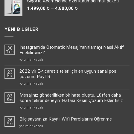
Sigorta Acentelerine özel kurumsal mail paketi
35.000,00 ₺.
fiyat:
Fiyat
31.000,00 ₺.
1.499,00
₺
–
4.800,00
₺
aralığı:
1.499,00 ₺
-
YENI BILGILER
4.800,00 ₺
Instagram’da Otomatik Mesaj Yanıtlamayı Nasıl Aktif
30
Tem
Edebilirsiniz?
Instagram’da
yorumlar kapalı
Otomatik
Mesaj
2022 yılı E-ticaret siteleri için en uygun sanal pos
23
Yanıtlamayı
Nis
çözümü PayTR
Nasıl
2022
yorumlar kapalı
Aktif
yılı
Edebilirsiniz?
E-
Mesajınız gönderilirken bir hata oluştu. Lütfen daha
için
03
ticaret
Kas
sonra tekrar deneyin. Hatası Kesin Çözüm Eklentisiz.
siteleri
Mesajınız
yorumlar kapalı
için
gönderilirken
en
bir
Bilgisayarınıza Kayıtlı Wifi Parolalarını Öğrenme
uygun
26
hata
Mar
sanal
Bilgisayarınıza
yorumlar kapalı
oluştu.
pos
Kayıtlı
Lütfen