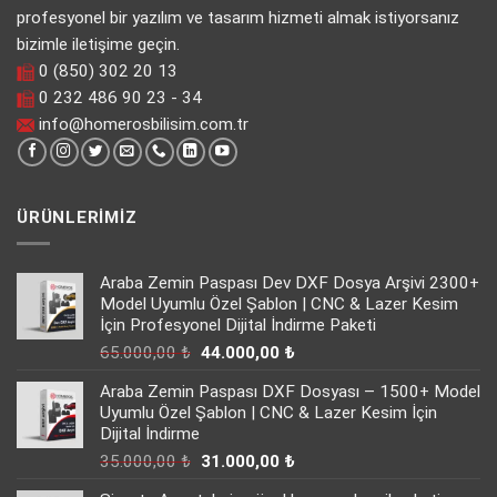
profesyonel bir yazılım ve tasarım hizmeti almak istiyorsanız
bizimle iletişime geçin.
0 (850) 302 20 13
0 232 486 90 23 - 34
info@homerosbilisim.com.tr
ÜRÜNLERIMIZ
Araba Zemin Paspası Dev DXF Dosya Arşivi 2300+
Model Uyumlu Özel Şablon | CNC & Lazer Kesim
İçin Profesyonel Dijital İndirme Paketi
Orijinal
Şu
65.000,00
₺
44.000,00
₺
fiyat:
andaki
Araba Zemin Paspası DXF Dosyası – 1500+ Model
65.000,00 ₺.
fiyat:
Uyumlu Özel Şablon | CNC & Lazer Kesim İçin
44.000,00 ₺.
Dijital İndirme
Orijinal
Şu
35.000,00
₺
31.000,00
₺
fiyat:
andaki