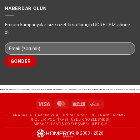
çözümü
Wifi
daha
PayTR
Parolalarını
HABERDAR OLUN
sonra
için
Öğrenme
tekrar
için
deneyin.
En son kampanyalar size özel fırsatlar için ÜCRETSİZ abone
Hatası
Kesin
ol.
Çözüm
Eklentisiz.
için
Visa
MasterCard
Western
VeriSign
Union
ANASAYFA
HAKKIMIZDA
ÜRÜNLERIMIZ
REFERANSLARIMIZ
GIZLILIK POLITIKASI
ÜYELIK SÖZLEŞMESI
MESAFELI SATIŞ SÖZLEŞMESI
İLETIŞIM
© 2003 - 2026