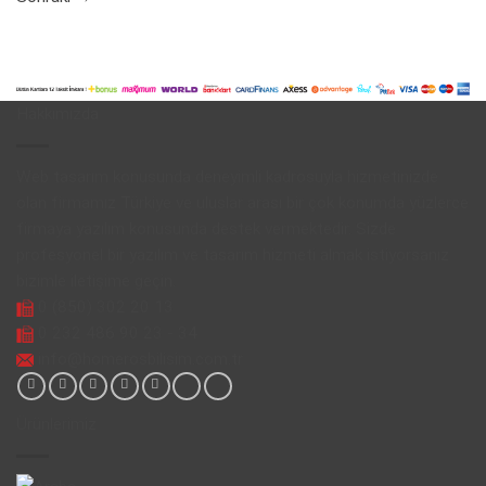
Hakkımızda
Web tasarım konusunda deneyimli kadrosuyla hizmetinizde
olan firmamız Türkiye ve uluslar arası bir çok konumda yüzlerce
firmaya yazılım konusunda destek vermektedir. Sizde
profesyonel bir yazılım ve tasarım hizmeti almak istiyorsanız
bizimle iletişime geçin.
0 (850) 302 20 13
0 232 486 90 23 - 34
info@homerosbilisim.com.tr
Ürünlerimiz