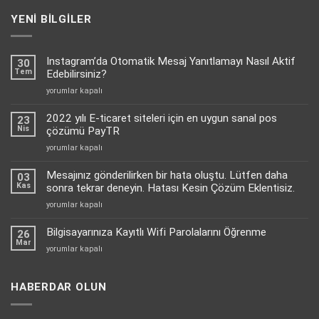
-
YENI BILGILER
4.800,00 ₺
Instagram’da Otomatik Mesaj Yanıtlamayı Nasıl Aktif
30
Tem
Edebilirsiniz?
Instagram’da
yorumlar kapalı
Otomatik
Mesaj
2022 yılı E-ticaret siteleri için en uygun sanal pos
23
Yanıtlamayı
Nis
çözümü PayTR
Nasıl
2022
yorumlar kapalı
Aktif
yılı
Edebilirsiniz?
E-
Mesajınız gönderilirken bir hata oluştu. Lütfen daha
için
03
ticaret
Kas
sonra tekrar deneyin. Hatası Kesin Çözüm Eklentisiz.
siteleri
Mesajınız
yorumlar kapalı
için
gönderilirken
en
bir
Bilgisayarınıza Kayıtlı Wifi Parolalarını Öğrenme
uygun
26
hata
Mar
sanal
Bilgisayarınıza
yorumlar kapalı
oluştu.
pos
Kayıtlı
Lütfen
çözümü
Wifi
daha
PayTR
Parolalarını
HABERDAR OLUN
sonra
için
Öğrenme
tekrar
için
deneyin.