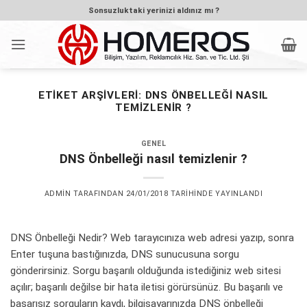
İçeriğe
Sonsuzluktaki yerinizi aldınız mı ?
atla
ETIKET ARŞIVLERI:
DNS ÖNBELLEĞI NASIL
TEMIZLENIR ?
GENEL
DNS Önbelleği nasıl temizlenir ?
ADMIN
TARAFINDAN
24/01/2018
TARIHINDE YAYINLANDI
DNS Önbelleği Nedir? Web tarayıcınıza web adresi yazıp, sonra
Enter tuşuna bastığınızda, DNS sunucusuna sorgu
gönderirsiniz. Sorgu başarılı olduğunda istediğiniz web sitesi
açılır; başarılı değilse bir hata iletisi görürsünüz. Bu başarılı ve
başarısız sorguların kaydı, bilgisayarınızda DNS önbelleği