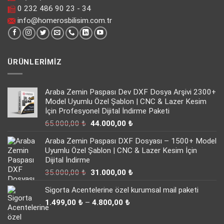
0 232 486 90 23 - 34
info@homerosbilisim.com.tr
ÜRÜNLERIMIZ
Araba Zemin Paspası Dev DXF Dosya Arşivi 2300+
Model Uyumlu Özel Şablon | CNC & Lazer Kesim
İçin Profesyonel Dijital İndirme Paketi
Orijinal
Şu
65.000,00
₺
44.000,00
₺
fiyat:
andaki
Araba Zemin Paspası DXF Dosyası – 1500+ Model
65.000,00 ₺.
fiyat:
Uyumlu Özel Şablon | CNC & Lazer Kesim İçin
44.000,00 ₺.
Dijital İndirme
Orijinal
Şu
35.000,00
₺
31.000,00
₺
fiyat:
andaki
Sigorta Acentelerine özel kurumsal mail paketi
35.000,00 ₺.
fiyat:
Fiyat
31.000,00 ₺.
1.499,00
₺
–
4.800,00
₺
aralığı:
1.499,00 ₺