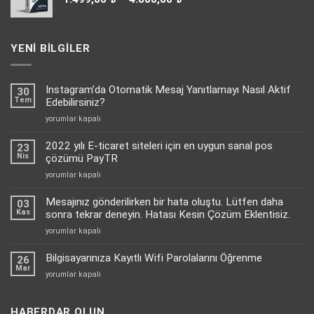
aralığı:
1.499,00 ₺
-
YENI BILGILER
4.800,00 ₺
Instagram’da Otomatik Mesaj Yanıtlamayı Nasıl Aktif
30
Tem
Edebilirsiniz?
Instagram’da
yorumlar kapalı
Otomatik
Mesaj
2022 yılı E-ticaret siteleri için en uygun sanal pos
23
Yanıtlamayı
Nis
çözümü PayTR
Nasıl
2022
yorumlar kapalı
Aktif
yılı
Edebilirsiniz?
E-
Mesajınız gönderilirken bir hata oluştu. Lütfen daha
için
03
ticaret
Kas
sonra tekrar deneyin. Hatası Kesin Çözüm Eklentisiz.
siteleri
Mesajınız
yorumlar kapalı
için
gönderilirken
en
bir
Bilgisayarınıza Kayıtlı Wifi Parolalarını Öğrenme
uygun
26
hata
Mar
sanal
Bilgisayarınıza
yorumlar kapalı
oluştu.
pos
Kayıtlı
Lütfen
çözümü
Wifi
daha
PayTR
Parolalarını
HABERDAR OLUN
sonra