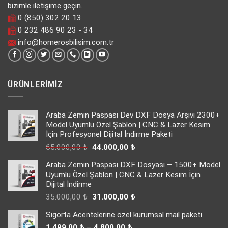
bizimle iletişime geçin.
0 (850) 302 20 13
0 232 486 90 23 - 34
info@homerosbilisim.com.tr
ÜRÜNLERIMIZ
Araba Zemin Paspası Dev DXF Dosya Arşivi 2300+
Model Uyumlu Özel Şablon | CNC & Lazer Kesim
İçin Profesyonel Dijital İndirme Paketi
Orijinal
Şu
65.000,00
₺
44.000,00
₺
fiyat:
andaki
Araba Zemin Paspası DXF Dosyası – 1500+ Model
65.000,00 ₺.
fiyat:
Uyumlu Özel Şablon | CNC & Lazer Kesim İçin
44.000,00 ₺.
Dijital İndirme
Orijinal
Şu
35.000,00
₺
31.000,00
₺
fiyat:
andaki
Sigorta Acentelerine özel kurumsal mail paketi
35.000,00 ₺.
fiyat:
Fiyat
31.000,00 ₺.
1.499,00
₺
–
4.800,00
₺