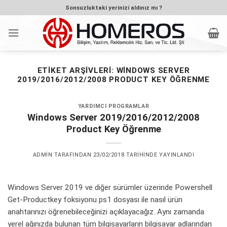
İçeriğe
Sonsuzluktaki yerinizi aldınız mı ?
atla
ETIKET ARŞIVLERI:
WINDOWS SERVER
2019/2016/2012/2008 PRODUCT KEY ÖĞRENME
YARDIMCI PROGRAMLAR
Windows Server 2019/2016/2012/2008
Product Key Öğrenme
ADMIN
TARAFINDAN
23/02/2018
TARIHINDE YAYINLANDI
Windows Server 2019 ve diğer sürümler üzerinde Powershell
Get-Productkey foksiyonu ps1 dosyası ile nasıl ürün
anahtarınızı öğrenebileceğinizi açıklayacağız. Aynı zamanda
yerel ağınızda bulunan tüm bilgisayarların bilgisayar adlarından