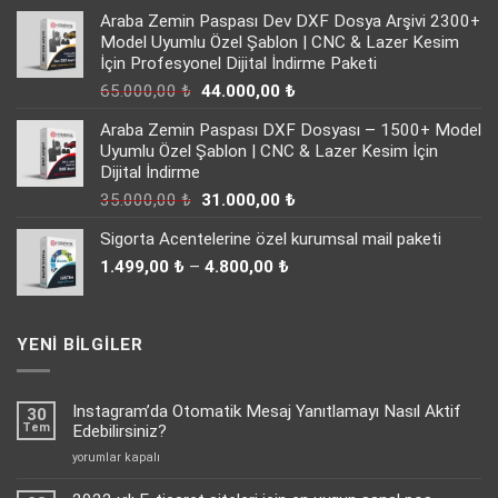
Araba Zemin Paspası Dev DXF Dosya Arşivi 2300+
Model Uyumlu Özel Şablon | CNC & Lazer Kesim
İçin Profesyonel Dijital İndirme Paketi
Orijinal
Şu
65.000,00
₺
44.000,00
₺
fiyat:
andaki
Araba Zemin Paspası DXF Dosyası – 1500+ Model
65.000,00 ₺.
fiyat:
Uyumlu Özel Şablon | CNC & Lazer Kesim İçin
44.000,00 ₺.
Dijital İndirme
Orijinal
Şu
35.000,00
₺
31.000,00
₺
fiyat:
andaki
Sigorta Acentelerine özel kurumsal mail paketi
35.000,00 ₺.
fiyat:
Fiyat
31.000,00 ₺.
1.499,00
₺
–
4.800,00
₺
aralığı:
1.499,00 ₺
-
YENI BILGILER
4.800,00 ₺
Instagram’da Otomatik Mesaj Yanıtlamayı Nasıl Aktif
30
Tem
Edebilirsiniz?
Instagram’da
yorumlar kapalı
Otomatik
Mesaj