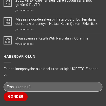
2022 yılı E-ticaret siteleri için en uygun sanal pos
23
Yanıtlamayı
Nis
çözümü PayTR
Nasıl
2022
yorumlar kapalı
Aktif
yılı
Edebilirsiniz?
E-
Mesajınız gönderilirken bir hata oluştu. Lütfen daha
için
03
ticaret
Kas
sonra tekrar deneyin. Hatası Kesin Çözüm Eklentisiz.
siteleri
Mesajınız
yorumlar kapalı
için
gönderilirken
en
bir
Bilgisayarınıza Kayıtlı Wifi Parolalarını Öğrenme
uygun
26
hata
Mar
sanal
Bilgisayarınıza
yorumlar kapalı
oluştu.
pos
Kayıtlı
Lütfen
çözümü
Wifi
daha
PayTR
Parolalarını
HABERDAR OLUN
sonra
için
Öğrenme
tekrar
için
deneyin.
En son kampanyalar size özel fırsatlar için ÜCRETSİZ abone
Hatası
Kesin
ol.
Çözüm
Eklentisiz.
için