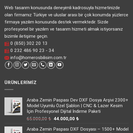
Web tasarım konusunda deneyimli kadrosuyla hizmetinizde
olan firmamız Türkiye ve uluslar arası bir çok konumda yüzlerce
firmaya yazılım konusunda destek vermektedir. Sizde
profesyonel bir yazılım ve tasarım hizmeti almak istiyorsanız
bizimle iletişime geçin.
0 (850) 302 20 13
0 232 486 90 23 - 34
info@homerosbilisim.com.tr
ÜRÜNLERIMIZ
Araba Zemin Paspası Dev DXF Dosya Arşivi 2300+
Model Uyumlu Özel Şablon | CNC & Lazer Kesim
İçin Profesyonel Dijital İndirme Paketi
Orijinal
Şu
65.000,00
₺
44.000,00
₺
fiyat:
andaki
Araba Zemin Paspası DXF Dosyası – 1500+ Model
65.000,00 ₺.
fiyat: