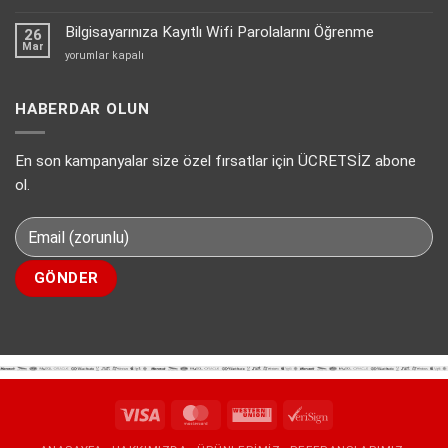
gönderilirken
en
bir
Bilgisayarınıza Kayıtlı Wifi Parolalarını Öğrenme
uygun
26
hata
Mar
sanal
Bilgisayarınıza
yorumlar kapalı
oluştu.
pos
Kayıtlı
Lütfen
çözümü
Wifi
daha
PayTR
Parolalarını
HABERDAR OLUN
sonra
için
Öğrenme
tekrar
için
deneyin.
En son kampanyalar size özel fırsatlar için ÜCRETSİZ abone
Hatası
Kesin
ol.
Çözüm
Eklentisiz.
için
Visa
MasterCard
Western
VeriSign
Union