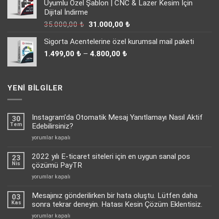
Uyumlu Özel Şablon | CNC & Lazer Kesim İçin
44.000,00 ₺.
Dijital İndirme
Orijinal
Şu
35.000,00
₺
31.000,00
₺
fiyat:
andaki
Sigorta Acentelerine özel kurumsal mail paketi
35.000,00 ₺.
fiyat:
Fiyat
31.000,00 ₺.
1.499,00
₺
–
4.800,00
₺
aralığı:
1.499,00 ₺
-
YENI BILGILER
4.800,00 ₺
Instagram’da Otomatik Mesaj Yanıtlamayı Nasıl Aktif
30
Tem
Edebilirsiniz?
Instagram’da
yorumlar kapalı
Otomatik
Mesaj
2022 yılı E-ticaret siteleri için en uygun sanal pos
23
Yanıtlamayı
Nis
çözümü PayTR
Nasıl
2022
yorumlar kapalı
Aktif
yılı
Edebilirsiniz?
E-
Mesajınız gönderilirken bir hata oluştu. Lütfen daha
için
03
ticaret
Kas
sonra tekrar deneyin. Hatası Kesin Çözüm Eklentisiz.
siteleri
Mesajınız
yorumlar kapalı
için