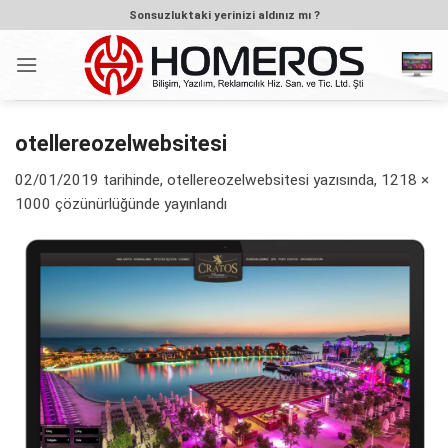
İçeriğe
Sonsuzluktaki yerinizi aldınız mı ?
atla
otellereozelwebsitesi
02/01/2019
tarihinde,
otellereozelwebsitesi
yazısında,
1218 ×
1000
çözünürlüğünde yayınlandı