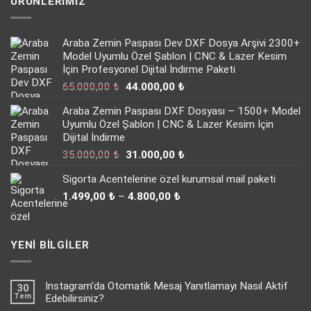
ÜRÜNLERIMIZ
Araba Zemin Paspası Dev DXF Dosya Arşivi 2300+
Model Uyumlu Özel Şablon | CNC & Lazer Kesim
İçin Profesyonel Dijital İndirme Paketi
Orijinal
Şu
65.000,00
₺
44.000,00
₺
fiyat:
andaki
Araba Zemin Paspası DXF Dosyası – 1500+ Model
65.000,00 ₺.
fiyat:
Uyumlu Özel Şablon | CNC & Lazer Kesim İçin
44.000,00 ₺.
Dijital İndirme
Orijinal
Şu
35.000,00
₺
31.000,00
₺
fiyat:
andaki
Sigorta Acentelerine özel kurumsal mail paketi
35.000,00 ₺.
fiyat:
Fiyat
31.000,00 ₺.
1.499,00
₺
–
4.800,00
₺
aralığı:
1.499,00 ₺
-
YENI BILGILER
4.800,00 ₺
Instagram’da Otomatik Mesaj Yanıtlamayı Nasıl Aktif
30
Tem
Edebilirsiniz?