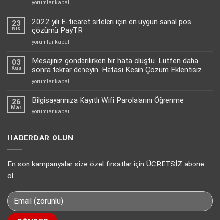
Instagram’da
yorumlar kapalı
Otomatik
Mesaj
2022 yılı E-ticaret siteleri için en uygun sanal pos
23
Yanıtlamayı
Nis
çözümü PayTR
Nasıl
2022
yorumlar kapalı
Aktif
yılı
Edebilirsiniz?
E-
Mesajınız gönderilirken bir hata oluştu. Lütfen daha
için
03
ticaret
Kas
sonra tekrar deneyin. Hatası Kesin Çözüm Eklentisiz.
siteleri
Mesajınız
yorumlar kapalı
için
gönderilirken
en
bir
Bilgisayarınıza Kayıtlı Wifi Parolalarını Öğrenme
uygun
26
hata
Mar
sanal
Bilgisayarınıza
yorumlar kapalı
oluştu.
pos
Kayıtlı
Lütfen
çözümü
Wifi
daha
PayTR
Parolalarını
HABERDAR OLUN
sonra
için
Öğrenme
tekrar
için
deneyin.
En son kampanyalar size özel fırsatlar için ÜCRETSİZ abone
Hatası
Kesin
ol.
Çözüm
Eklentisiz.
için