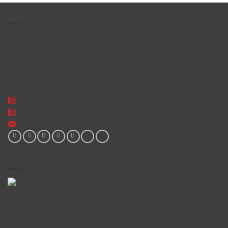
Hakkımızda
Web tasarım konusunda deneyimli kadrosuyla hizmetinizde
olan firmamız Türkiye ve uluslar arası bir çok konumda yüzlerce
firmaya yazılım konusunda destek vermektedir. Sizde
profesyonel bir yazılım ve tasarım hizmeti almak istiyorsanız
bizimle iletişime geçin.
0 (850) 302 20 13
0 232 486 90 23 - 34
info@homerosbilisim.com.tr
Ürünlerimiz