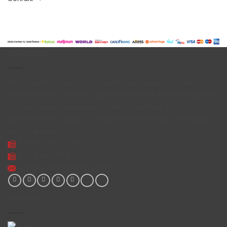
Hakkımızda
Web tasarım konusunda deneyimli kadrosuyla hizmetinizde
olan firmamız Türkiye ve uluslar arası bir çok konumda yüzlerce
firmaya yazılım konusunda destek vermektedir. Sizde
profesyonel bir yazılım ve tasarım hizmeti almak istiyorsanız
bizimle iletişime geçin.
0 (850) 302 20 13
0 232 486 90 23 - 34
info@homerosbilisim.com.tr
Ürünlerimiz