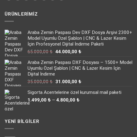
ÜRÜNLERIMIZ
Araba Zemin Paspası Dev DXF Dosya Arşivi 2300+
Model Uyumlu Özel Şablon | CNC & Lazer Kesim
İçin Profesyonel Dijital İndirme Paketi
Orijinal
Şu
65.000,00
₺
44.000,00
₺
fiyat:
andaki
Araba Zemin Paspası DXF Dosyası – 1500+ Model
65.000,00 ₺.
fiyat:
Uyumlu Özel Şablon | CNC & Lazer Kesim İçin
44.000,00 ₺.
Dijital İndirme
Orijinal
Şu
35.000,00
₺
31.000,00
₺
fiyat:
andaki
Sigorta Acentelerine özel kurumsal mail paketi
35.000,00 ₺.
fiyat:
Fiyat
31.000,00 ₺.
1.499,00
₺
–
4.800,00
₺
aralığı:
1.499,00 ₺
-
YENI BILGILER
4.800,00 ₺