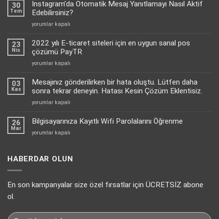
Instagram’da Otomatik Mesaj Yanıtlamayı Nasıl Aktif
30
Tem
Edebilirsiniz?
Instagram’da
yorumlar kapalı
Otomatik
Mesaj
2022 yılı E-ticaret siteleri için en uygun sanal pos
23
Yanıtlamayı
Nis
çözümü PayTR
Nasıl
2022
yorumlar kapalı
Aktif
yılı
Edebilirsiniz?
E-
Mesajınız gönderilirken bir hata oluştu. Lütfen daha
için
03
ticaret
Kas
sonra tekrar deneyin. Hatası Kesin Çözüm Eklentisiz.
siteleri
Mesajınız
yorumlar kapalı
için
gönderilirken
en
bir
Bilgisayarınıza Kayıtlı Wifi Parolalarını Öğrenme
uygun
26
hata
Mar
sanal
Bilgisayarınıza
yorumlar kapalı
oluştu.
pos
Kayıtlı
Lütfen
çözümü
Wifi
daha
PayTR
Parolalarını
HABERDAR OLUN
sonra
için
Öğrenme
tekrar
için
deneyin.
En son kampanyalar size özel fırsatlar için ÜCRETSİZ abone
Hatası
Kesin
ol.
Çözüm
Eklentisiz.
için