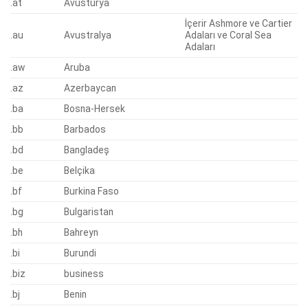
.at
Avusturya
İçerir Ashmore ve Cartier
.au
Avustralya
Adaları ve Coral Sea
Adaları
.aw
Aruba
.az
Azerbaycan
.ba
Bosna-Hersek
.bb
Barbados
.bd
Bangladeş
.be
Belçika
.bf
Burkina Faso
.bg
Bulgaristan
.bh
Bahreyn
.bi
Burundi
.biz
business
.bj
Benin