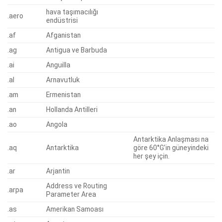
hava taşımacılığı
.aero
endüstrisi
.af
Afganistan
.ag
Antigua ve Barbuda
.ai
Anguilla
.al
Arnavutluk
.am
Ermenistan
.an
Hollanda Antilleri
.ao
Angola
Antarktika Anlaşması na
.aq
Antarktika
göre 60°G’in güneyindeki
her şey için.
.ar
Arjantin
Address ve Routing
.arpa
Parameter Area
.as
Amerikan Samoası