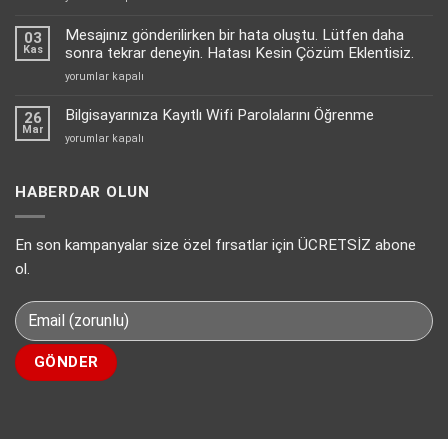
Aktif
yılı
Edebilirsiniz?
E-
Mesajınız gönderilirken bir hata oluştu. Lütfen daha
için
03
ticaret
Kas
sonra tekrar deneyin. Hatası Kesin Çözüm Eklentisiz.
siteleri
Mesajınız
yorumlar kapalı
için
gönderilirken
en
bir
Bilgisayarınıza Kayıtlı Wifi Parolalarını Öğrenme
uygun
26
hata
Mar
sanal
Bilgisayarınıza
yorumlar kapalı
oluştu.
pos
Kayıtlı
Lütfen
çözümü
Wifi
daha
PayTR
Parolalarını
HABERDAR OLUN
sonra
için
Öğrenme
tekrar
için
deneyin.
En son kampanyalar size özel fırsatlar için ÜCRETSİZ abone
Hatası
Kesin
ol.
Çözüm
Eklentisiz.
için