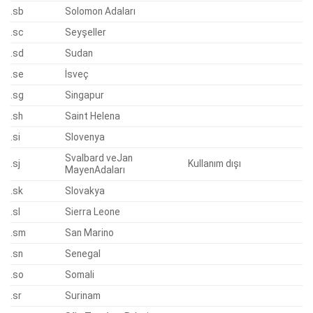
.sb
Solomon Adaları
.sc
Seyşeller
.sd
Sudan
.se
İsveç
.sg
Singapur
.sh
Saint Helena
.si
Slovenya
Svalbard veJan
.sj
Kullanım dışı
MayenAdaları
.sk
Slovakya
.sl
Sierra Leone
.sm
San Marino
.sn
Senegal
.so
Somali
.sr
Surinam