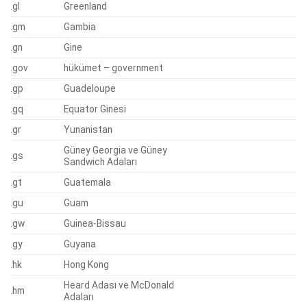
.gl
Greenland
.gm
Gambia
.gn
Gine
.gov
hükümet – government
.gp
Guadeloupe
.gq
Equator Ginesi
.gr
Yunanistan
Güney Georgia ve Güney
.gs
Sandwich Adaları
.gt
Guatemala
.gu
Guam
.gw
Guinea-Bissau
.gy
Guyana
.hk
Hong Kong
Heard Adası ve McDonald
.hm
Adaları