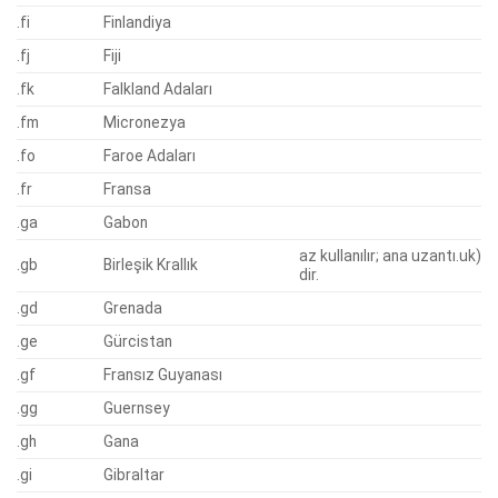
.fi
Finlandiya
.fj
Fiji
.fk
Falkland Adaları
.fm
Micronezya
.fo
Faroe Adaları
.fr
Fransa
.ga
Gabon
az kullanılır; ana uzantı.uk)
.gb
Birleşik Krallık
dir.
.gd
Grenada
.ge
Gürcistan
.gf
Fransız Guyanası
.gg
Guernsey
.gh
Gana
.gi
Gibraltar