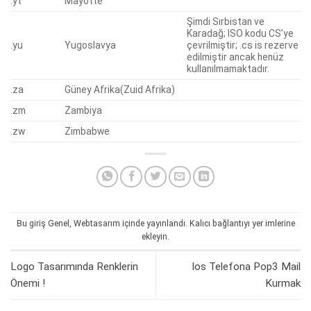
.yt
Mayotte
Şimdi Sırbistan ve
Karadağ; ISO kodu CS’ye
.yu
Yugoslavya
çevrilmiştir; .cs is rezerve
edilmiştir ancak henüz
kullanılmamaktadır.
.za
Güney Afrika(Zuid Afrika)
.zm
Zambiya
.zw
Zimbabwe
Bu giriş
Genel
,
Webtasarım
içinde yayınlandı.
Kalıcı bağlantıyı
yer imlerine
ekleyin.
Logo Tasarımında Renklerin
Ios Telefona Pop3 Mail
Önemi !
Kurmak