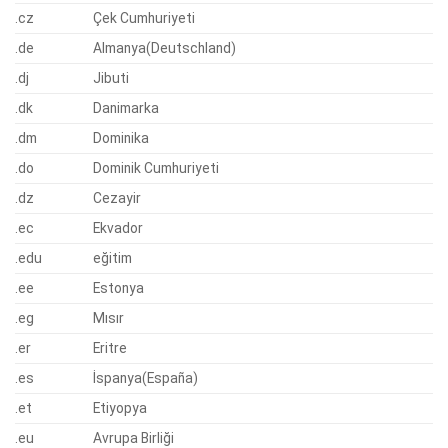
.cz
Çek Cumhuriyeti
.de
Almanya(Deutschland)
.dj
Jibuti
.dk
Danimarka
.dm
Dominika
.do
Dominik Cumhuriyeti
.dz
Cezayir
.ec
Ekvador
.edu
eğitim
.ee
Estonya
.eg
Mısır
.er
Eritre
.es
İspanya(España)
.et
Etiyopya
.eu
Avrupa Birliği