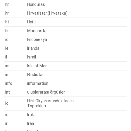
.hn
Honduras
.hr
Hırvatistan(Hrvatska)
.ht
Haiti
.hu
Macaristan
.id
Endonezya
.ie
İrlanda
.il
İsrail
.im
Isle of Man
.in
Hindistan
.info
information
.int
uluslararası örgütler
Hint Okyanusundaki İngiliz
.io
Toprakları
.iq
Irak
.ir
İran