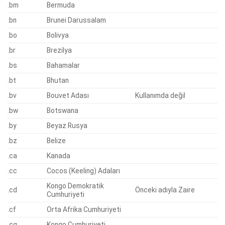
.bm
Bermuda
.bn
Brunei Darussalam
.bo
Bolivya
.br
Brezilya
.bs
Bahamalar
.bt
Bhutan
.bv
Bouvet Adası
Kullanımda değil
.bw
Botswana
.by
Beyaz Rusya
.bz
Belize
.ca
Kanada
.cc
Cocos (Keeling) Adaları
Kongo Demokratik
.cd
Önceki adıyla Zaire
Cumhuriyeti
.cf
Orta Afrika Cumhuriyeti
.cg
Kongo Cumhuriyeti