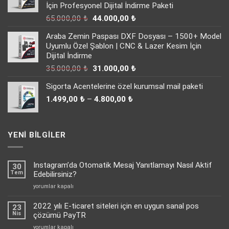
İçin Profesyonel Dijital İndirme Paketi
Orijinal
Şu
65.000,00
₺
44.000,00
₺
fiyat:
andaki
Araba Zemin Paspası DXF Dosyası – 1500+ Model
65.000,00 ₺.
fiyat:
Uyumlu Özel Şablon | CNC & Lazer Kesim İçin
44.000,00 ₺.
Dijital İndirme
Orijinal
Şu
35.000,00
₺
31.000,00
₺
fiyat:
andaki
Sigorta Acentelerine özel kurumsal mail paketi
35.000,00 ₺.
fiyat:
Fiyat
31.000,00 ₺.
1.499,00
₺
–
4.800,00
₺
aralığı:
1.499,00 ₺
-
YENI BILGILER
4.800,00 ₺
Instagram’da Otomatik Mesaj Yanıtlamayı Nasıl Aktif
30
Tem
Edebilirsiniz?
Instagram’da
yorumlar kapalı
Otomatik
Mesaj
2022 yılı E-ticaret siteleri için en uygun sanal pos
23
Yanıtlamayı
Nis
çözümü PayTR
Nasıl
2022
yorumlar kapalı