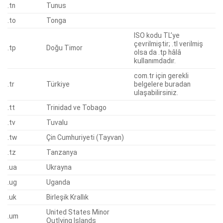
.tn
Tunus
.to
Tonga
ISO kodu TL’ye
çevrilmiştir; .tl verilmiş
.tp
Doğu Timor
olsa da .tp hâlâ
kullanımdadır.
com.tr için gerekli
.tr
Türkiye
belgelere buradan
ulaşabilirsiniz.
.tt
Trinidad ve Tobago
.tv
Tuvalu
.tw
Çin Cumhuriyeti (Tayvan)
.tz
Tanzanya
.ua
Ukrayna
.ug
Uganda
.uk
Birleşik Krallık
United States Minor
.um
Outlying Islands