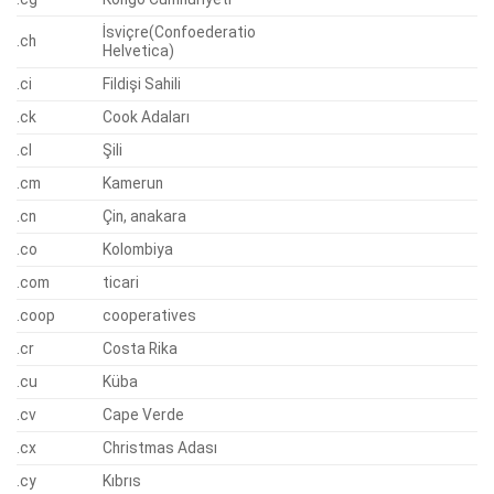
İsviçre(Confoederatio
.ch
Helvetica)
.ci
Fildişi Sahili
.ck
Cook Adaları
.cl
Şili
.cm
Kamerun
.cn
Çin, anakara
.co
Kolombiya
.com
ticari
.coop
cooperatives
.cr
Costa Rika
.cu
Küba
.cv
Cape Verde
.cx
Christmas Adası
.cy
Kıbrıs