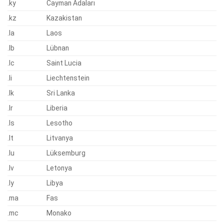
.ky
Cayman Adaları
.kz
Kazakistan
.la
Laos
.lb
Lübnan
.lc
Saint Lucia
.li
Liechtenstein
.lk
Sri Lanka
.lr
Liberia
.ls
Lesotho
.lt
Litvanya
.lu
Lüksemburg
.lv
Letonya
.ly
Libya
.ma
Fas
.mc
Monako