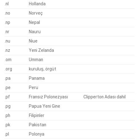
.nl
Hollanda
.no
Norveç
.np
Nepal
.nr
Nauru
.nu
Niue
.nz
Yeni Zelanda
.om
Umman
.org
kuruluş, örgüt
.pa
Panama
.pe
Peru
.pf
Fransız Polonezyası
Clipperton Adası dahil
.pg
Papua Yeni Gine
.ph
Filipinler
.pk
Pakistan
.pl
Polonya