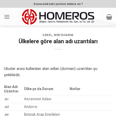
İçeriğe
Sonsuzluktaki yerinizi aldınız mı ?
atla
GENEL
,
WEBTASARIM
Ülkelere göre alan adı uzantıları
Uluslar arası kullanılan alan adları (domian) uzantıları şu
şekildedir;
Alan Adı
Ülke ya da Durum
Notlar
Uzantısı
.ac
Ascension Adası
.ad
Andorra
.ae
Birleşik Arap Emirlikleri