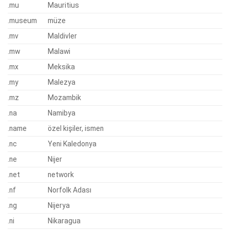
.mu
Mauritius
.museum
müze
.mv
Maldivler
.mw
Malawi
.mx
Meksika
.my
Malezya
.mz
Mozambik
.na
Namibya
.name
özel kişiler, ismen
.nc
Yeni Kaledonya
.ne
Nijer
.net
network
.nf
Norfolk Adası
.ng
Nijerya
.ni
Nikaragua