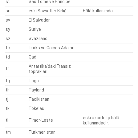
.st
São Tomé ve Príncipe
.su
eski Sovyetler Birliği
Hâlâ kullanımda
.sv
El Salvador
.sy
Suriye
.sz
Svaziland
.tc
Turks ve Caicos Adaları
.td
Çad
Antartika’daki Fransız
.tf
toprakları
.tg
Togo
.th
Tayland
.tj
Tacikistan
.tk
Tokelau
eski uzantı .tp hâlâ
.tl
Timor-Leste
kullanımdadır.
.tm
Türkmenistan