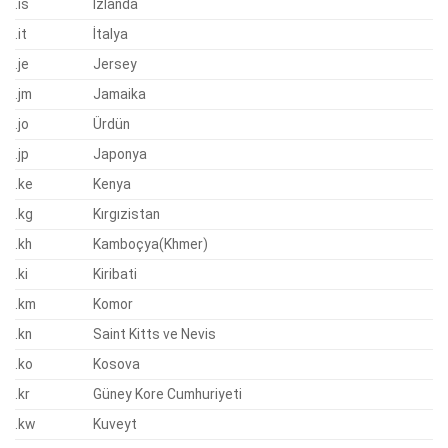
.is
İzlanda
.it
İtalya
.je
Jersey
.jm
Jamaika
.jo
Ürdün
.jp
Japonya
.ke
Kenya
.kg
Kırgızistan
.kh
Kamboçya(Khmer)
.ki
Kiribati
.km
Komor
.kn
Saint Kitts ve Nevis
.ko
Kosova
.kr
Güney Kore Cumhuriyeti
.kw
Kuveyt