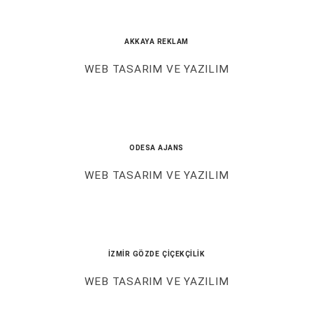
AKKAYA REKLAM
WEB TASARIM VE YAZILIM
ODESA AJANS
WEB TASARIM VE YAZILIM
İZMIR GÖZDE ÇIÇEKÇILIK
WEB TASARIM VE YAZILIM