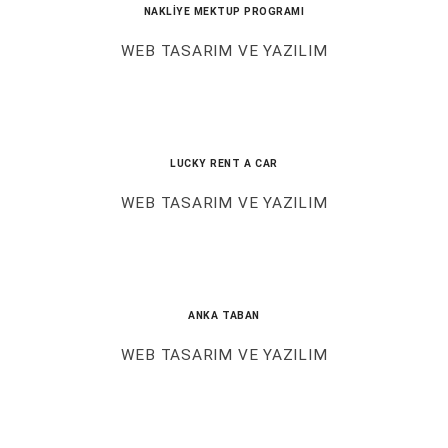
NAKLIYE MEKTUP PROGRAMI
WEB TASARIM VE YAZILIM
LUCKY RENT A CAR
WEB TASARIM VE YAZILIM
ANKA TABAN
WEB TASARIM VE YAZILIM