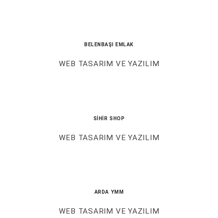
BELENBAŞI EMLAK
WEB TASARIM VE YAZILIM
SIHIR SHOP
WEB TASARIM VE YAZILIM
ARDA YMM
WEB TASARIM VE YAZILIM