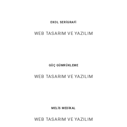
EKOL SERIGRAFI
WEB TASARIM VE YAZILIM
GÜÇ GÜMRÜKLEME
WEB TASARIM VE YAZILIM
MELIS MEDIKAL
WEB TASARIM VE YAZILIM