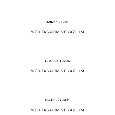
JANJAN STORE
WEB TASARIM VE YAZILIM
TOOPPLA TURIZM
WEB TASARIM VE YAZILIM
GEZEN GÜVENLIK
WEB TASARIM VE YAZILIM