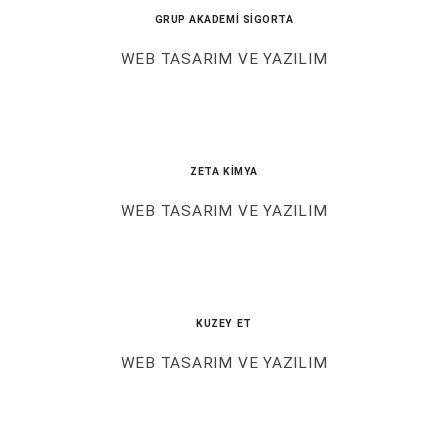
GRUP AKADEMI SIGORTA
WEB TASARIM VE YAZILIM
ZETA KIMYA
WEB TASARIM VE YAZILIM
KUZEY ET
WEB TASARIM VE YAZILIM