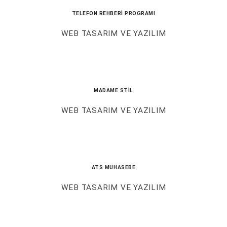
TELEFON REHBERI PROGRAMI
WEB TASARIM VE YAZILIM
MADAME STIL
WEB TASARIM VE YAZILIM
ATS MUHASEBE
WEB TASARIM VE YAZILIM