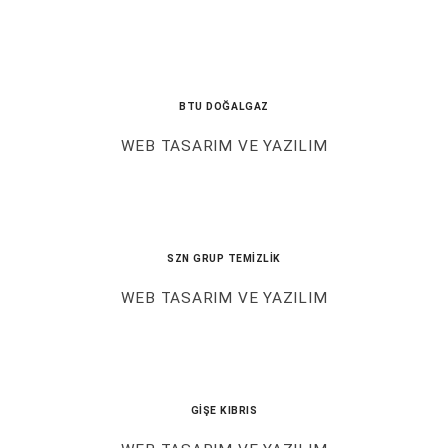
BTU DOĞALGAZ
WEB TASARIM VE YAZILIM
SZN GRUP TEMIZLIK
WEB TASARIM VE YAZILIM
GIŞE KIBRIS