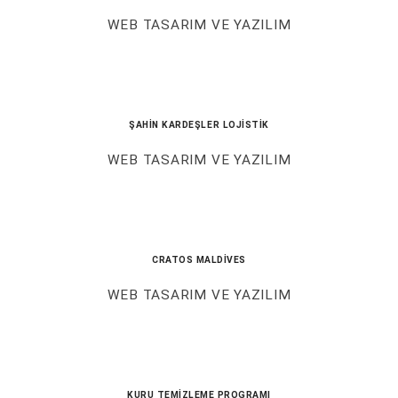
WEB TASARIM VE YAZILIM
ŞAHIN KARDEŞLER LOJISTIK
WEB TASARIM VE YAZILIM
CRATOS MALDIVES
WEB TASARIM VE YAZILIM
KURU TEMIZLEME PROGRAMI