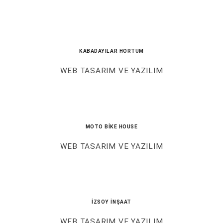
KABADAYILAR HORTUM
WEB TASARIM VE YAZILIM
MOTO BIKE HOUSE
WEB TASARIM VE YAZILIM
İZSOY İNŞAAT
WEB TASARIM VE YAZILIM