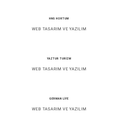
HNS HORTUM
WEB TASARIM VE YAZILIM
YAZTUR TURIZM
WEB TASARIM VE YAZILIM
GERMAN LIFE
WEB TASARIM VE YAZILIM