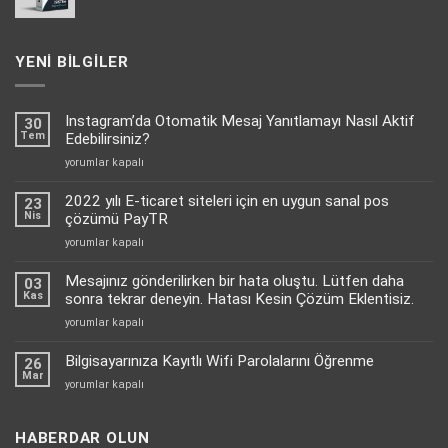
aralığı:
1.499,00 ₺
-
YENI BILGILER
4.800,00 ₺
Instagram’da Otomatik Mesaj Yanıtlamayı Nasıl Aktif
30
Tem
Edebilirsiniz?
Instagram’da
yorumlar kapalı
Otomatik
Mesaj
2022 yılı E-ticaret siteleri için en uygun sanal pos
23
Yanıtlamayı
Nis
çözümü PayTR
Nasıl
2022
yorumlar kapalı
Aktif
yılı
Edebilirsiniz?
E-
Mesajınız gönderilirken bir hata oluştu. Lütfen daha
için
03
ticaret
Kas
sonra tekrar deneyin. Hatası Kesin Çözüm Eklentisiz.
siteleri
Mesajınız
yorumlar kapalı
için
gönderilirken
en
bir
Bilgisayarınıza Kayıtlı Wifi Parolalarını Öğrenme
uygun
26
hata
Mar
sanal
Bilgisayarınıza
yorumlar kapalı
oluştu.
pos
Kayıtlı
Lütfen
çözümü
Wifi
daha
PayTR
Parolalarını
HABERDAR OLUN
sonra
için