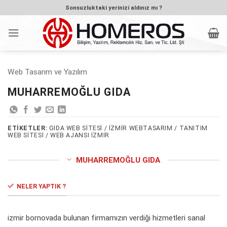
İçeriğe
Sonsuzluktaki yerinizi aldınız mı ?
atla
Web Tasarım ve Yazılım
MUHARREMOĞLU GIDA
ETIKETLER:
GIDA WEB SITESI / IZMIR WEBTASARIM / TANITIM
WEB SITESI / WEB AJANSI IZMIR
MUHARREMOĞLU GIDA
NELER YAPTIK ?
izmir bornovada bulunan firmamızın verdiği hizmetleri sanal