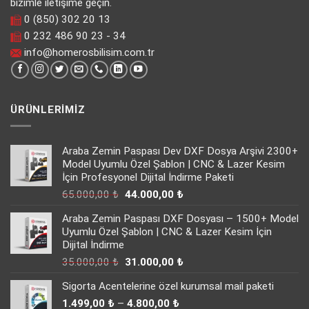
bizimle iletişime geçin.
0 (850) 302 20 13
0 232 486 90 23 - 34
info@homerosbilisim.com.tr
ÜRÜNLERIMIZ
Araba Zemin Paspası Dev DXF Dosya Arşivi 2300+
Model Uyumlu Özel Şablon | CNC & Lazer Kesim
İçin Profesyonel Dijital İndirme Paketi
Orijinal
Şu
65.000,00
₺
44.000,00
₺
fiyat:
andaki
Araba Zemin Paspası DXF Dosyası – 1500+ Model
65.000,00 ₺.
fiyat:
Uyumlu Özel Şablon | CNC & Lazer Kesim İçin
44.000,00 ₺.
Dijital İndirme
Orijinal
Şu
35.000,00
₺
31.000,00
₺
fiyat:
andaki
Sigorta Acentelerine özel kurumsal mail paketi
35.000,00 ₺.
fiyat:
Fiyat
31.000,00 ₺.
1.499,00
₺
–
4.800,00
₺