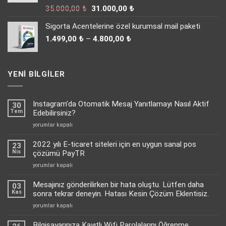
Orijinal
Şu
35.000,00
₺
31.000,00
₺
fiyat:
andaki
Sigorta Acentelerine özel kurumsal mail paketi
35.000,00 ₺.
fiyat:
Fiyat
31.000,00 ₺.
1.499,00
₺
–
4.800,00
₺
aralığı:
1.499,00 ₺
-
YENI BILGILER
4.800,00 ₺
Instagram’da Otomatik Mesaj Yanıtlamayı Nasıl Aktif
30
Tem
Edebilirsiniz?
Instagram’da
yorumlar kapalı
Otomatik
Mesaj
2022 yılı E-ticaret siteleri için en uygun sanal pos
23
Yanıtlamayı
Nis
çözümü PayTR
Nasıl
2022
yorumlar kapalı
Aktif
yılı
Edebilirsiniz?
E-
Mesajınız gönderilirken bir hata oluştu. Lütfen daha
için
03
ticaret
Kas
sonra tekrar deneyin. Hatası Kesin Çözüm Eklentisiz.
siteleri
Mesajınız
yorumlar kapalı
için
gönderilirken
en
bir
Bilgisayarınıza Kayıtlı Wifi Parolalarını Öğrenme
uygun