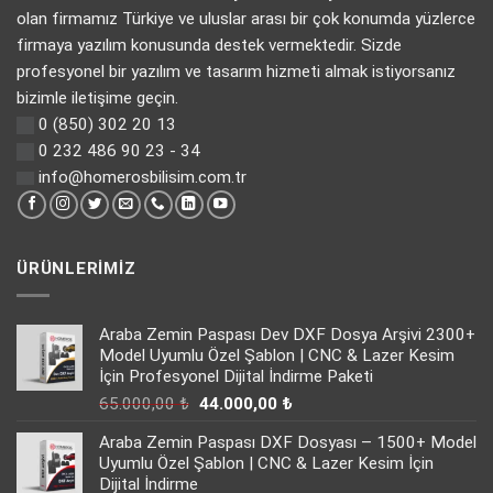
olan firmamız Türkiye ve uluslar arası bir çok konumda yüzlerce
firmaya yazılım konusunda destek vermektedir. Sizde
profesyonel bir yazılım ve tasarım hizmeti almak istiyorsanız
bizimle iletişime geçin.
0 (850) 302 20 13
0 232 486 90 23 - 34
info@homerosbilisim.com.tr
ÜRÜNLERIMIZ
Araba Zemin Paspası Dev DXF Dosya Arşivi 2300+
Model Uyumlu Özel Şablon | CNC & Lazer Kesim
İçin Profesyonel Dijital İndirme Paketi
Orijinal
Şu
65.000,00
₺
44.000,00
₺
fiyat:
andaki
Araba Zemin Paspası DXF Dosyası – 1500+ Model
65.000,00 ₺.
fiyat:
Uyumlu Özel Şablon | CNC & Lazer Kesim İçin
44.000,00 ₺.
Dijital İndirme