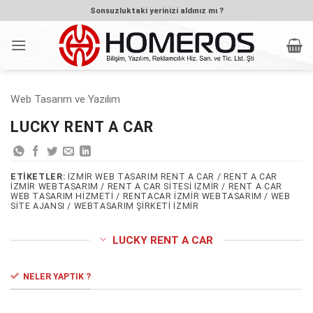
İçeriğe
Sonsuzluktaki yerinizi aldınız mı ?
atla
Web Tasarım ve Yazılım
LUCKY RENT A CAR
ETIKETLER:
IZMIR WEB TASARIM RENT A CAR / RENT A CAR
IZMIR WEBTASARIM / RENT A CAR SITESI IZMIR / RENT A CAR
WEB TASARIM HIZMETI / RENTACAR IZMIR WEBTASARIM / WEB
SITE AJANSI / WEBTASARIM ŞIRKETI IZMIR
LUCKY RENT A CAR
NELER YAPTIK ?